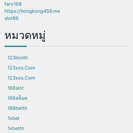
faro168
https://hongkong456.me
slot66
หมวดหมู่
123lionth
123xos.com
123xos.com
168slot
168สล็อต
188betth
1xbet
1xbetth