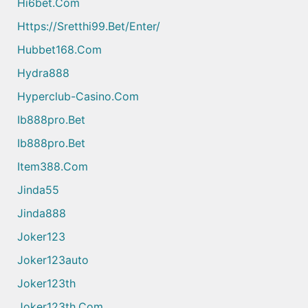
Hi6bet.com
Https://sretthi99.bet/enter/
Hubbet168.com
Hydra888
Hyperclub-Casino.com
Ib888pro.bet
Ib888pro.bet
Item388.com
Jinda55
Jinda888
Joker123
Joker123auto
Joker123th
Joker123th.com