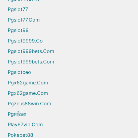
Pgslot77
Pgslot77.com
Pgslot99
Pgslot9999.co
Pgslot999bets.com
Pgslot999bets.com
Pgslotceo
Pgx62game.com
Pgx62game.com
Pgzeus88win.com
Pgสล็อต
Play97vip.com
Pokebet88