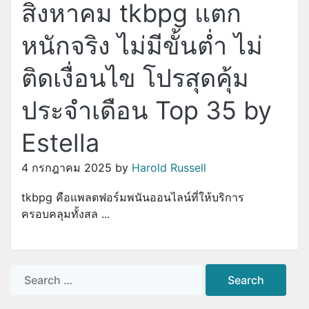
สิงหาคม tkbpg แตก
หนักจริง ไม่มีขั้นต่ำ ไม่
ติดเงื่อนไข โปรสุดคุ้ม
ประจำเดือน Top 35 by
Estella
4 กรกฎาคม 2025
by
Harold Russell
tkbpg คือแพลตฟอร์มพนันออนไลน์ที่ให้บริการ
ครอบคลุมทั้งสล ...
Search
for: