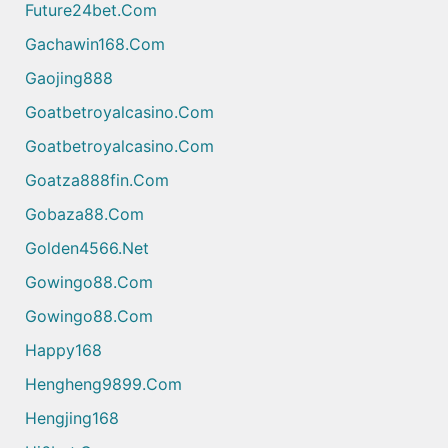
Future24bet.com
Gachawin168.com
Gaojing888
Goatbetroyalcasino.com
Goatbetroyalcasino.com
Goatza888fin.com
Gobaza88.com
Golden4566.net
Gowingo88.com
Gowingo88.com
Happy168
Hengheng9899.com
Hengjing168