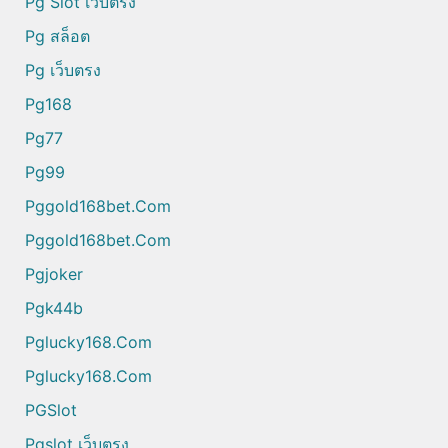
Pg Slot เว็บตรง
Pg สล็อต
Pg เว็บตรง
Pg168
Pg77
Pg99
Pggold168bet.com
Pggold168bet.com
Pgjoker
Pgk44b
Pglucky168.com
Pglucky168.com
PGSlot
Pgslot เว็บตรง