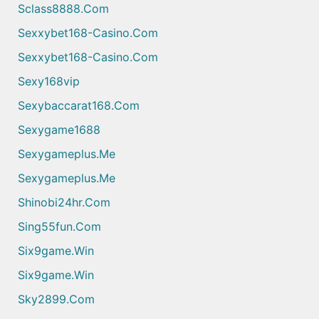
Sclass8888.com
Sexxybet168-Casino.com
Sexxybet168-Casino.com
Sexy168vip
Sexybaccarat168.com
Sexygame1688
Sexygameplus.me
Sexygameplus.me
Shinobi24hr.com
Sing55fun.com
Six9game.win
Six9game.win
Sky2899.com