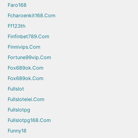
Faro168
Fcharoenkit168.com
Ff123th
Finfinbet789.com
Finnivips.com
Fortune99vip.com
Fox689ok.com
Fox689ok.com
Fullslot
Fullsloteiei.com
Fullslotpg
Fullslotpg168.com
Funny18