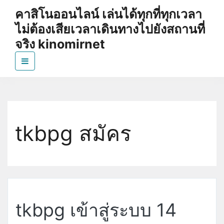
Skip
คาสิโนออนไลน์ เล่นได้ทุกที่ทุกเวลา
to
ไม่ต้องเสียเวลาเดินทางไปยังสถานที่
the
content
จริง kinomirnet
https://kinomir.net เครดิตฟรี ใช้เล่นเกมส์สล็อต สามารถ
ชนะรางวัลได้โดยไม่ต้องเสียเงินเข้าระบบ kinomir.kz. Нет
tkbpg สมัคร
tkbpg เข้าสู่ระบบ 14