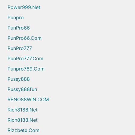
Power999.net
Punpro
PunPro66
PunPro66.com
PunPro777
PunPro777.com
Punpro789.com
Pussy888
Pussy888fun
RENO88WIN.COM
Rich8188.net
Rich8188.net
Rizzbetx.com