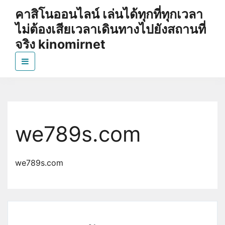
Skip
คาสิโนออนไลน์ เล่นได้ทุกที่ทุกเวลา
to
ไม่ต้องเสียเวลาเดินทางไปยังสถานที่
the
content
จริง kinomirnet
https://kinomir.net เครดิตฟรี ใช้เล่นเกมส์สล็อต สามารถ
ชนะรางวัลได้โดยไม่ต้องเสียเงินเข้าระบบ kinomir.kz. Нет
we789s.com
we789s.com