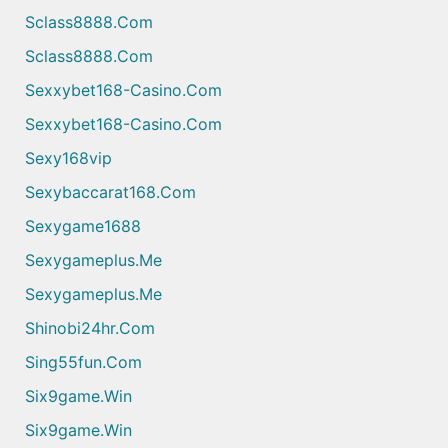
Sclass8888.com
Sclass8888.com
Sexxybet168-Casino.com
Sexxybet168-Casino.com
Sexy168vip
Sexybaccarat168.com
Sexygame1688
Sexygameplus.me
Sexygameplus.me
Shinobi24hr.com
Sing55fun.com
Six9game.win
Six9game.win