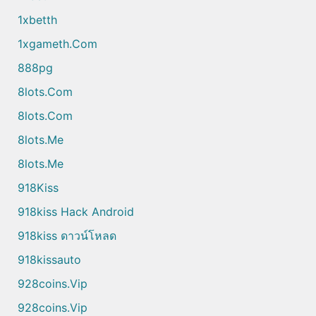
1xbetth
1xgameth.com
888pg
8lots.com
8lots.com
8lots.me
8lots.me
918Kiss
918kiss Hack Android
918kiss ดาวน์โหลด
918kissauto
928coins.vip
928coins.vip