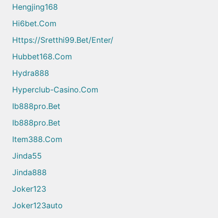
Hengjing168
Hi6bet.com
Https://sretthi99.bet/enter/
Hubbet168.com
Hydra888
Hyperclub-Casino.com
Ib888pro.bet
Ib888pro.bet
Item388.com
Jinda55
Jinda888
Joker123
Joker123auto