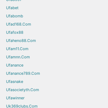
Ufabet
Ufabomb
Ufad168.com
Ufafox88
Ufaheno88.com
Ufam11.com
Ufamnn.com
Ufanance
Ufanance789.com
Ufasnake
Ufasocietyth.com
Ufawinner
Uk369clubs.com