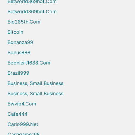
Betworld369hot.com
Betworld369hot.com
Bio285th.com
Bitcoin
Bonanza99
Bonus888
Boonlert1688.com
Brazil999
Business, Small Business
Business, Small Business
Bwvip4.com
Cafe444
Carlo999.net
Cashgame168