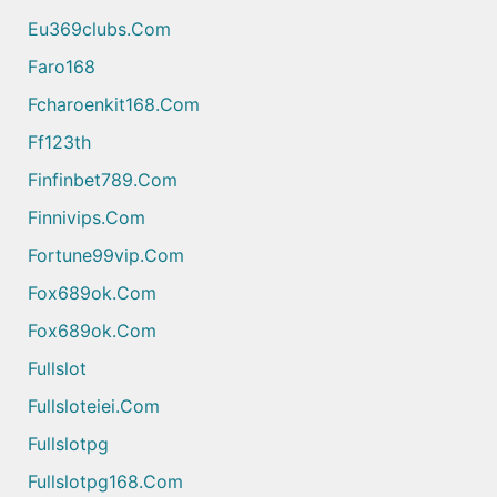
Eu369clubs.com
Faro168
Fcharoenkit168.com
Ff123th
Finfinbet789.com
Finnivips.com
Fortune99vip.com
Fox689ok.com
Fox689ok.com
Fullslot
Fullsloteiei.com
Fullslotpg
Fullslotpg168.com