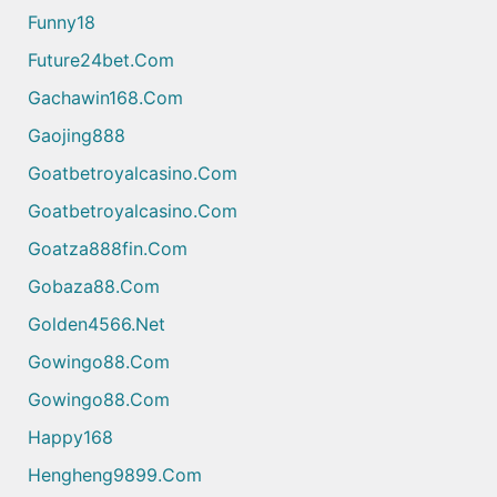
Funny18
Future24bet.com
Gachawin168.com
Gaojing888
Goatbetroyalcasino.com
Goatbetroyalcasino.com
Goatza888fin.com
Gobaza88.com
Golden4566.net
Gowingo88.com
Gowingo88.com
Happy168
Hengheng9899.com