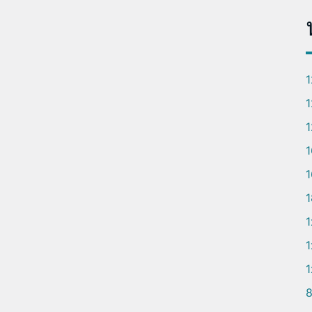
1
1
1
1
1
1