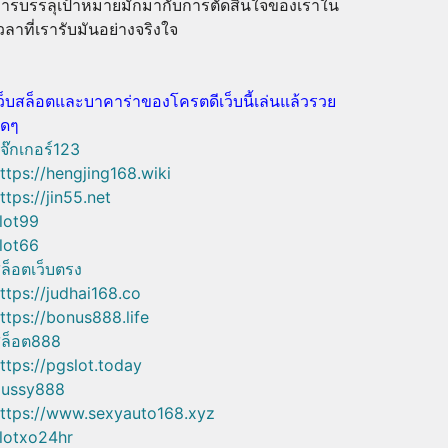
ารบรรลุเป้าหมายมักมากับการตัดสินใจของเราใน
วลาที่เรารับมันอย่างจริงใจ
ว็บสล็อตและบาคาร่าของโครตดีเว็บนี้เล่นแล้วรวย
ัดๆ
จ๊กเกอร์123
ttps://hengjing168.wiki
ttps://jin55.net
lot99
lot66
ล็อตเว็บตรง
ttps://judhai168.co
ttps://bonus888.life
ล็อต888
ttps://pgslot.today
pussy888
ttps://www.sexyauto168.xyz
lotxo24hr