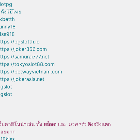
lotpg
นังโป๊ไทย
xbetth
unny18
iss918
ttps://pgslotth.io
ttps://joker356.com
ttps://samurai777.net
ttps://tokyoslot88.com
ttps://betwayvietnam.com
ttps://jokerasia.net
gslot
gslot
ว็บคาสิโนน่าเล่น ทั้ง
สล็อต
และ
บาคาร่า
ตึงจริงแตก
่อยมาก
18kiss