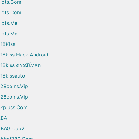
lots.com
lots.com
lots.me
lots.me
18Kiss
18kiss Hack Android
18kiss ดาวน์โหลด
18kissauto
28coins.vip
28coins.vip
kpluss.com
ABA
ABAGroup2