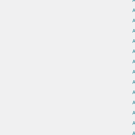
A
A
A
A
A
A
A