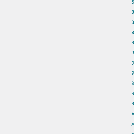
8
8
8
8
9
9
9
9
9
9
9