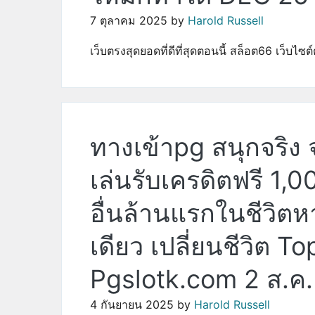
7 ตุลาคม 2025
by
Harold Russell
เว็บตรงสุดยอดที่ดีที่สุดตอนนี้ สล็อต66 เว็บไซต์ต
ทางเข้าpg สนุกจริง จ่
เล่นรับเครดิตฟรี 1,0
อื่นล้านแรกในชีวิตหาไ
เดียว เปลี่ยนชีวิต 
Pgslotk.com 2 ส.ค
4 กันยายน 2025
by
Harold Russell