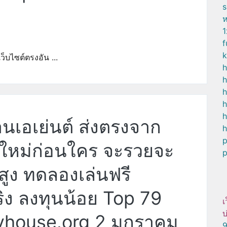
s
ห
1
f
k
็บไซต์ตรงอัน ...
h
h
h
h
h
านเอเย่นต์ ส่งตรงจาก
h
p
ใหม่ก่อนใคร จะรวยจะ
p
สูง ทดลองเล่นฟรี
ริง ลงทุนน้อย Top 79
เ
บ
yhouse.org 2 มกราคม
9