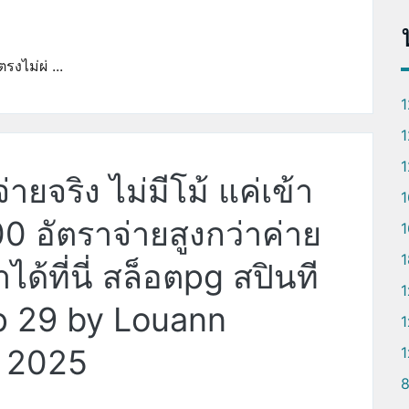
รงไม่ผ่ ...
1
ายจริง ไม่มีโม้ แค่เข้า
1
00 อัตราจ่ายสูงกว่าค่าย
1
1
ด้ที่นี่ สล็อตpg สปินที
1
Top 29 by Louann
1
. 2025