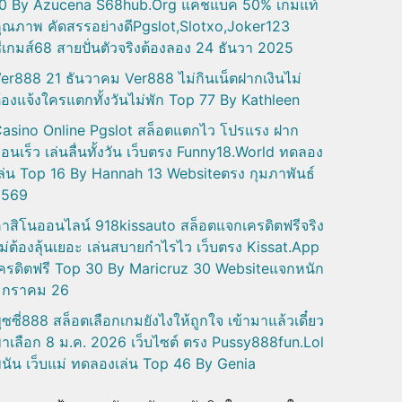
0 By Azucena S68hub.org แคชแบค 50% เกมแท้
ุณภาพ คัดสรรอย่างดีPgslot,Slotxo,Joker123
ีเกมส์68 สายปั่นตัวจริงต้องลอง 24 ธันวา 2025
er888 21 ธันวาคม Ver888 ไม่กินเน็ตฝากเงินไม่
้องแจ้งใครแตกทั้งวันไม่พัก Top 77 By Kathleen
asino Online Pgslot สล็อตแตกไว โปรแรง ฝาก
อนเร็ว เล่นลื่นทั้งวัน เว็บตรง Funny18.world ทดลอง
ล่น Top 16 By Hannah 13 Websiteตรง กุมภาพันธ์
2569
าสิโนออนไลน์ 918kissauto สล็อตแจกเครดิตฟรีจริง
ม่ต้องลุ้นเยอะ เล่นสบายกำไรไว เว็บตรง Kissat.app
ครดิตฟรี Top 30 By Maricruz 30 Websiteแจกหนัก
มกราคม 26
ุซซี่888 สล็อตเลือกเกมยังไงให้ถูกใจ เข้ามาแล้วเดี๋ยว
าเลือก 8 ม.ค. 2026 เว็บไซต์ ตรง Pussy888fun.lol
นัน เว็บแม่ ทดลองเล่น Top 46 By Genia