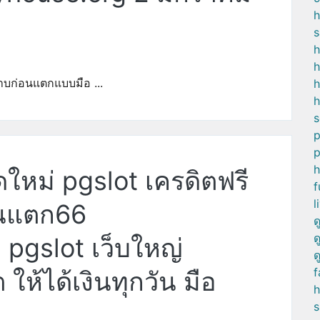
h
h
h
าบก่อนแตกแบบมือ ...
h
h
s
p
p
h
ดใหม่ pgslot เครดิตฟรี
f
l
ั่นแตก66
ด
ด
 pgslot เว็บใหญ่
ด
f
ให้ได้เงินทุกวัน มือ
h
s