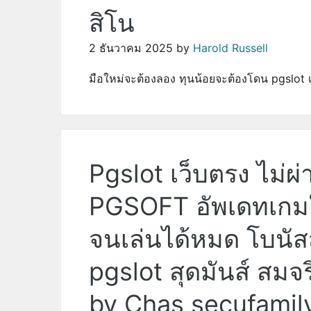
สิโน
2 ธันวาคม 2025
by
Harold Russell
มือใหม่จะต้องลอง ทุนน้อยจะต้องโดน pgslot เว
Pgslot เว็บตรง ไม่ผ่
PGSOFT อัพเดทเกม
จนเล่นได้หมด โบนัส
pgslot สุดมันส์ สมจ
by Chas secufamil