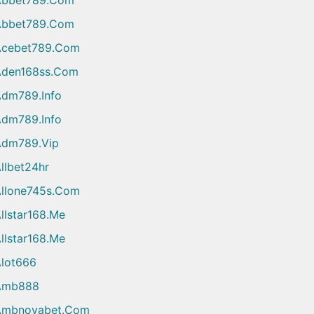
Abbet789.com
Abbet789.com
Acebet789.com
Aden168ss.com
dm789.info
dm789.info
Adm789.vip
llbet24hr
llone745s.com
llstar168.me
llstar168.me
lot666
Amb888
Ambnovabet.com