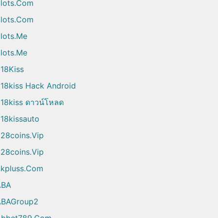
lots.com
lots.com
lots.me
lots.me
18Kiss
18kiss Hack Android
18kiss ดาวน์โหลด
18kissauto
28coins.vip
28coins.vip
kpluss.com
ABA
ABAGroup2