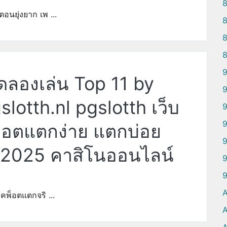
8
อนยุ่งยาก เพ ...
8
8
8
9
ทดลองเล่น Top 11 by
9
slotth.nl pgslotth เว็บ
9
9
็อตแตกง่าย แตกบ่อย
9
T 2025 คาสิโนออนไลน์
9
9
คพ็อตแตกจริ ...