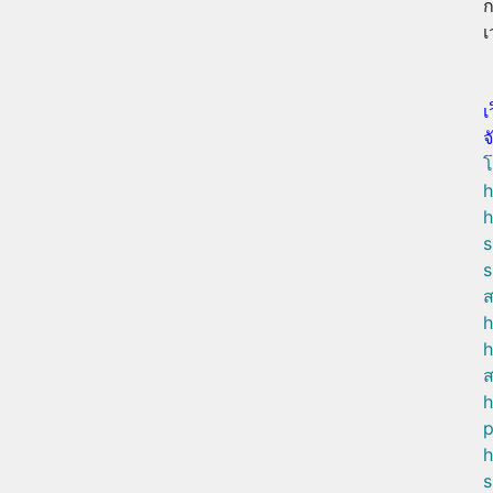
ก
เ
เ
จ
โ
h
h
s
s
ส
h
h
ส
h
h
s