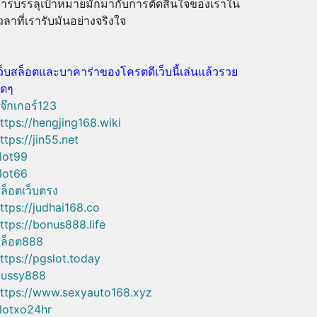
ารบรรลุเป้าหมายมักมากับการตัดสินใจของเราใน
วลาที่เรารับมันอย่างจริงใจ
ว็บสล็อตและบาคาร่าของโครตดีเว็บนี้เล่นแล้วรวย
ัดๆ
จ๊กเกอร์123
ttps://hengjing168.wiki
ttps://jin55.net
lot99
lot66
ล็อตเว็บตรง
ttps://judhai168.co
ttps://bonus888.life
ล็อต888
ttps://pgslot.today
pussy888
ttps://www.sexyauto168.xyz
lotxo24hr