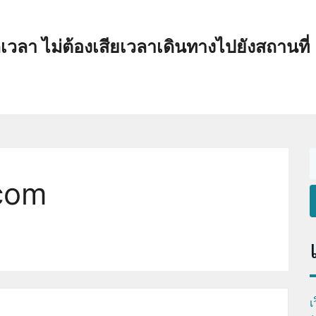
กเวลา ไม่ต้องเสียเวลาเดินทางไปยังสถานที่
ล็อต สามารถชนะรางวัลได้โดยไม่ต้องเสียเงินเข้าระบบ kinomir.kz.
S
f
com
เ