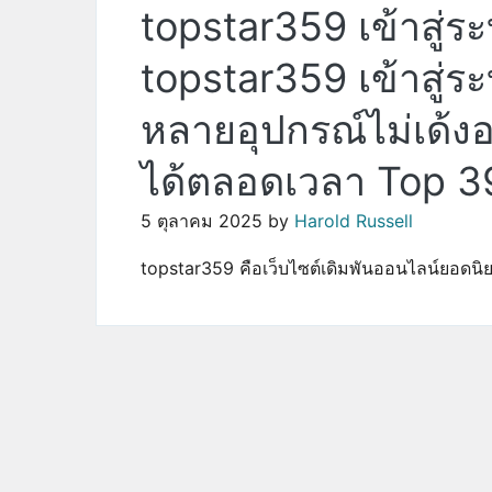
topstar359 เข้าสู่
topstar359 เข้าสู่ระ
หลายอุปกรณ์ไม่เด้งอ
ได้ตลอดเวลา Top 3
5 ตุลาคม 2025
by
Harold Russell
topstar359 คือเว็บไซต์เดิมพันออนไลน์ยอดนิย