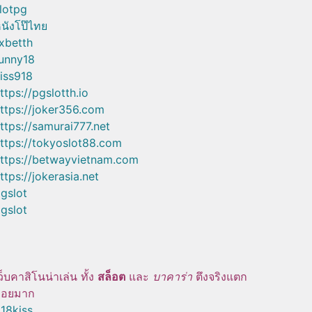
lotpg
นังโป๊ไทย
xbetth
unny18
iss918
ttps://pgslotth.io
ttps://joker356.com
ttps://samurai777.net
ttps://tokyoslot88.com
ttps://betwayvietnam.com
ttps://jokerasia.net
gslot
gslot
ว็บคาสิโนน่าเล่น ทั้ง
สล็อต
และ
บาคาร่า
ตึงจริงแตก
่อยมาก
18kiss