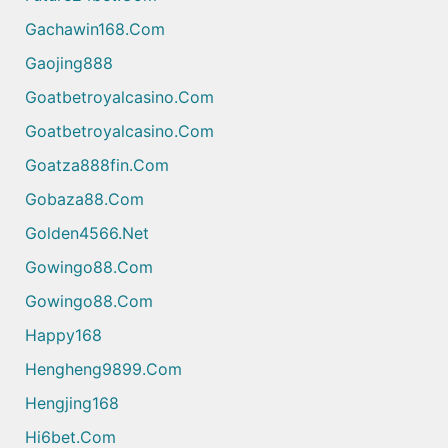
Gachawin168.com
Gaojing888
Goatbetroyalcasino.com
Goatbetroyalcasino.com
Goatza888fin.com
Gobaza88.com
Golden4566.net
Gowingo88.com
Gowingo88.com
Happy168
Hengheng9899.com
Hengjing168
Hi6bet.com