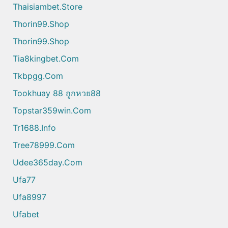
Thaisiambet.store
Thorin99.shop
Thorin99.shop
Tia8kingbet.com
Tkbpgg.com
Tookhuay 88 ถูกหวย88
Topstar359win.com
Tr1688.info
Tree78999.com
Udee365day.com
Ufa77
Ufa8997
Ufabet