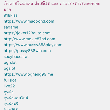
เว็บคาสิโนน่าเล่น ทั้ง
สล็อต
และ
บาคาร่า
ตึงจริงแตกบ่อย
มาก
918kiss
https://www.madoohd.com
sagame
https://joker123auto.com
http://www.movie87hd.com
https://www.pussy888play.com
https://pussy888win.com
sexybaccarat
pg slot
pgslot
https://www.pgheng99.me
fullslot
live22
ดูหนัง
ดูหนังออนไลน์
ดูหนังฟรี
faro168