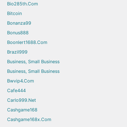
Bio285th.com
Bitcoin
Bonanza99
Bonus888
Boonlert1688.com
Brazil999
Business, Small Business
Business, Small Business
Bwvip4.com
Cafe444
Carlo999.net
Cashgame168
Cashgame168x.com