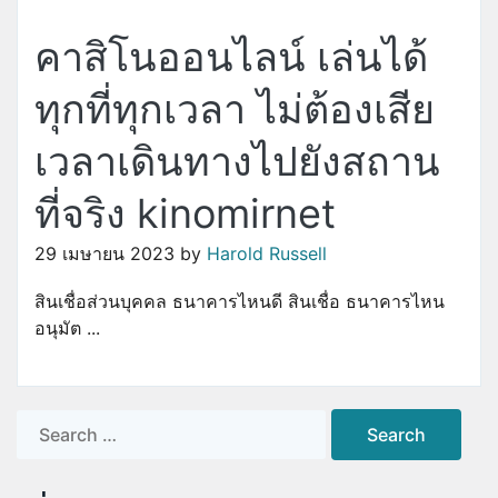
คาสิโนออนไลน์ เล่นได้
ทุกที่ทุกเวลา ไม่ต้องเสีย
เวลาเดินทางไปยังสถาน
ที่จริง kinomirnet
29 เมษายน 2023
by
Harold Russell
สินเชื่อส่วนบุคคล ธนาคารไหนดี สินเชื่อ ธนาคารไหน
อนุมัต ...
Search
for: