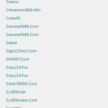
Casino
Chinatown888.win
Coke55
Daruma1688.com
Daruma1688.com
Debet
Dgb222hot.com
Ek4567.com
Enjoy24.fun
Enjoy24.fun
Etbet16888.com
Eu369club
Eu369clubs.com