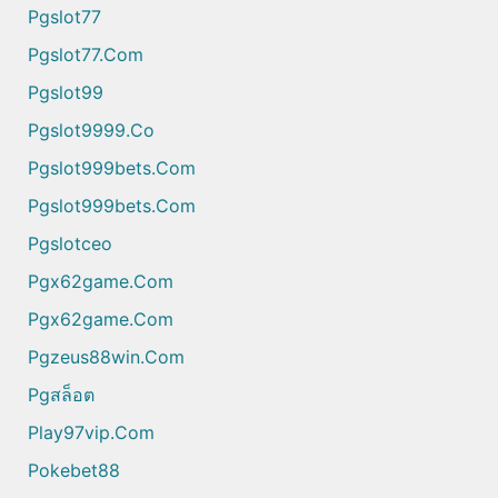
Pgslot77
Pgslot77.com
Pgslot99
Pgslot9999.co
Pgslot999bets.com
Pgslot999bets.com
Pgslotceo
Pgx62game.com
Pgx62game.com
Pgzeus88win.com
Pgสล็อต
Play97vip.com
Pokebet88