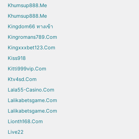
Khumsup888.me
Khumsup888.me
Kingdom66 ทางเข้า
Kingromans789.com
Kingxxxbet123.com
Kiss918
Kitti999vip.com
Ktv4sd.com
Lala55-Casino.com
Lalikabetsgame.com
Lalikabetsgame.com
Lionth168.com
Live22