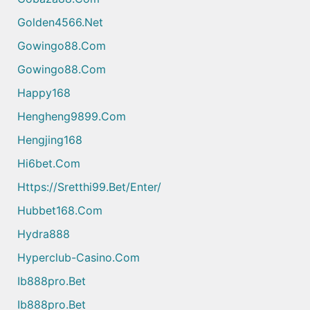
Golden4566.net
Gowingo88.com
Gowingo88.com
Happy168
Hengheng9899.com
Hengjing168
Hi6bet.com
Https://sretthi99.bet/enter/
Hubbet168.com
Hydra888
Hyperclub-Casino.com
Ib888pro.bet
Ib888pro.bet