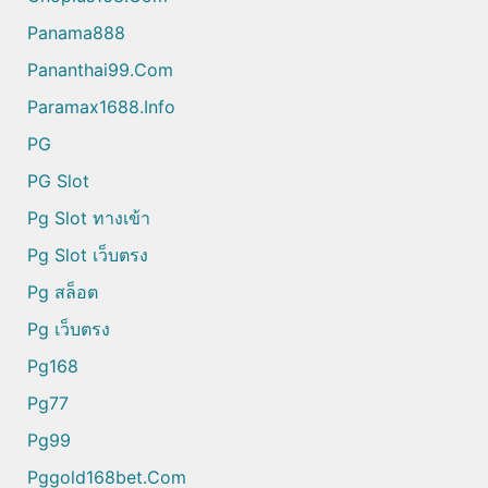
Panama888
Pananthai99.com
Paramax1688.info
PG
PG Slot
Pg Slot ทางเข้า
Pg Slot เว็บตรง
Pg สล็อต
Pg เว็บตรง
Pg168
Pg77
Pg99
Pggold168bet.com