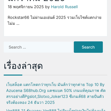
18 พฤศจิกายน 2025
by
Harold Russell
Rockstar66 ไม่ผ่านเอเย่นต์ 2025 รวมเว็บไซต์แตกง่าย
ไม่ม ...
Search
for:
เรื่องล่าสุด
เว็บสล็อต แตกโหดกว่าทุกเว็บ มันส์กว่าทุกค่าย Top 10 By
Azucena S68hub.org แคชแบค 50% เกมแท้คุณภาพ คัด
สรรอย่างดีPgslot,Slotxo,Joker123 ซีเกมส์68 สายปั่นตัว
จริงต้องลอง 24 ธันวา 2025
Ver888 21 ธันวาคม Ver888 ไม่กินเน็ตฝากเงินไม่ต้องแจ้ง