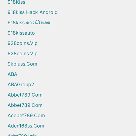
918Kiss
918kiss Hack Android
918kiss ดาวน์โหลด
918kissauto
928coins.vip
928coins.vip
9kpluss.com
ABA
ABAGroup2
Abbet789.com
Abbet789.com
Acebet789.com
Aden168ss.com