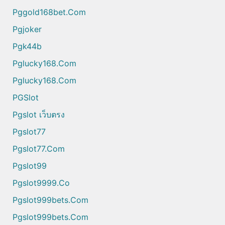
Pggold168bet.com
Pgjoker
Pgk44b
Pglucky168.com
Pglucky168.com
PGSlot
Pgslot เว็บตรง
Pgslot77
Pgslot77.com
Pgslot99
Pgslot9999.co
Pgslot999bets.com
Pgslot999bets.com