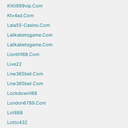
Kitti999vip.com
Ktv4sd.com
Lala55-Casino.com
Lalikabetsgame.com
Lalikabetsgame.com
Lionth168.com
Live22
Lnw365bet.com
Lnw365bet.com
Lockdown168
London6789.com
Lot888
Lotto432