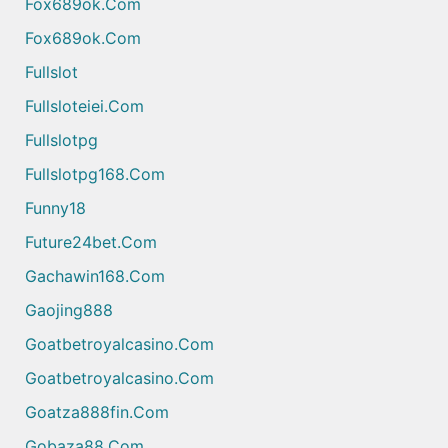
Fox689ok.com
Fox689ok.com
Fullslot
Fullsloteiei.com
Fullslotpg
Fullslotpg168.com
Funny18
Future24bet.com
Gachawin168.com
Gaojing888
Goatbetroyalcasino.com
Goatbetroyalcasino.com
Goatza888fin.com
Gobaza88.com