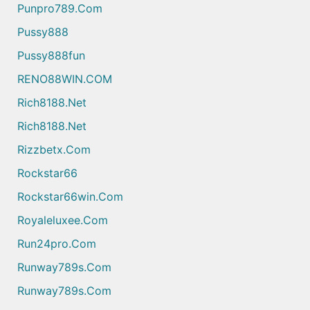
Punpro789.com
Pussy888
Pussy888fun
RENO88WIN.COM
Rich8188.net
Rich8188.net
Rizzbetx.com
Rockstar66
Rockstar66win.com
Royaleluxee.com
Run24pro.com
Runway789s.com
Runway789s.com