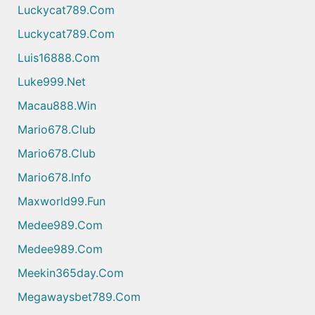
Luckycat789.com
Luckycat789.com
Luis16888.com
Luke999.net
Macau888.win
Mario678.club
Mario678.club
Mario678.info
Maxworld99.fun
Medee989.com
Medee989.com
Meekin365day.com
Megawaysbet789.com