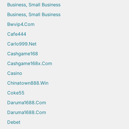
Business, Small Business
Business, Small Business
Bwvip4.com
Cafe444
Carlo999.net
Cashgame168
Cashgame168x.com
Casino
Chinatown888.win
Coke55
Daruma1688.com
Daruma1688.com
Debet