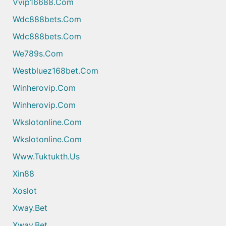
Vvip16688.com
Wdc888bets.com
Wdc888bets.com
We789s.com
Westbluez168bet.com
Winherovip.com
Winherovip.com
Wkslotonline.com
Wkslotonline.com
Www.tuktukth.us
Xin88
Xoslot
Xway.bet
Xway.bet