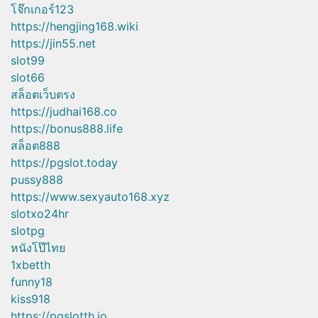
โจ๊กเกอร์123
https://hengjing168.wiki
https://jin55.net
slot99
slot66
สล็อตเว็บตรง
https://judhai168.co
https://bonus888.life
สล็อต888
https://pgslot.today
pussy888
https://www.sexyauto168.xyz
slotxo24hr
slotpg
หนังโป๊ไทย
1xbetth
funny18
kiss918
https://pgslotth.io