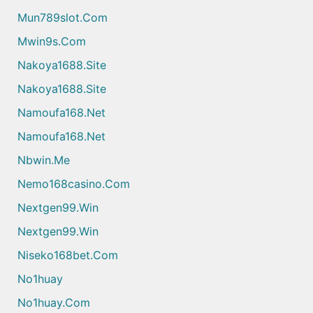
Mun789slot.com
Mwin9s.com
Nakoya1688.site
Nakoya1688.site
Namoufa168.net
Namoufa168.net
Nbwin.me
Nemo168casino.com
Nextgen99.win
Nextgen99.win
Niseko168bet.com
No1huay
No1huay.com