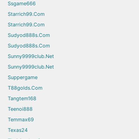
Ssgame666
Starrich99.com
Starrich99.com
Sudyod888s.com
Sudyod888s.com
Sunny9999club.net
Sunny9999club.net
Suppergame
T88golds.com
Tangtem168
Teenoi888
Temmax69
Texas24