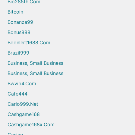
Bio285th.com
Bitcoin
Bonanza99
Bonus888
Boonlert1688.com
Brazil999
Business, Small Business
Business, Small Business
Bwvip4.com
Cafe444
Carlo999.net
Cashgame168
Cashgame168x.com
Casino