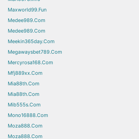
Maxworld99.fun
Medee989.com
Medee989.com
Meekin365day.com
Megawaysbet789.com
Mercyrosa168.com
Mfj889xx.com
Mia88th.com
Mia88th.com
Mib555s.com
Mono16888.com
Moza888.com
Moza888.com