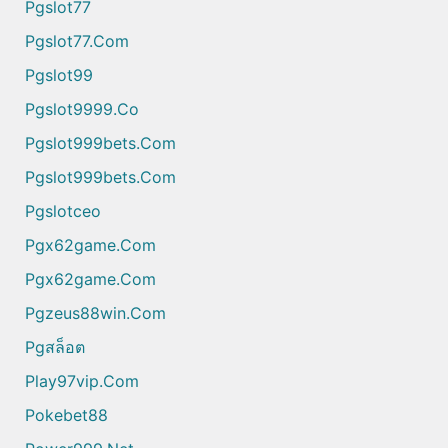
Pgslot77
Pgslot77.com
Pgslot99
Pgslot9999.co
Pgslot999bets.com
Pgslot999bets.com
Pgslotceo
Pgx62game.com
Pgx62game.com
Pgzeus88win.com
Pgสล็อต
Play97vip.com
Pokebet88