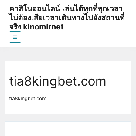
Skip
คาสิโนออนไลน์ เล่นได้ทุกที่ทุกเวลา
to
ไม่ต้องเสียเวลาเดินทางไปยังสถานที่
the
content
จริง kinomirnet
https://kinomir.net เครดิตฟรี ใช้เล่นเกมส์สล็อต สามารถ
ชนะรางวัลได้โดยไม่ต้องเสียเงินเข้าระบบ kinomir.kz. Нет
tia8kingbet.com
tia8kingbet.com