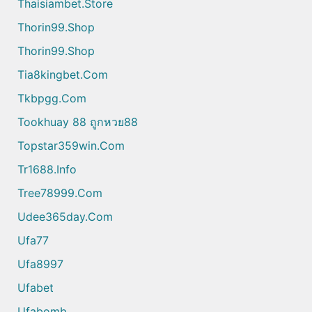
Thaisiambet.store
Thorin99.shop
Thorin99.shop
Tia8kingbet.com
Tkbpgg.com
Tookhuay 88 ถูกหวย88
Topstar359win.com
Tr1688.info
Tree78999.com
Udee365day.com
Ufa77
Ufa8997
Ufabet
Ufabomb