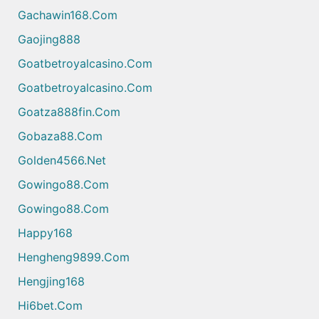
Gachawin168.com
Gaojing888
Goatbetroyalcasino.com
Goatbetroyalcasino.com
Goatza888fin.com
Gobaza88.com
Golden4566.net
Gowingo88.com
Gowingo88.com
Happy168
Hengheng9899.com
Hengjing168
Hi6bet.com