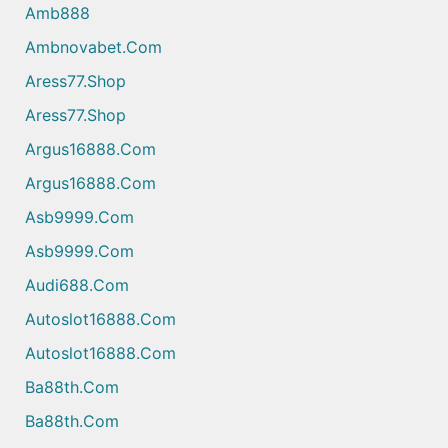
Amb888
Ambnovabet.com
Aress77.shop
Aress77.shop
Argus16888.com
Argus16888.com
Asb9999.com
Asb9999.com
Audi688.com
Autoslot16888.com
Autoslot16888.com
Ba88th.com
Ba88th.com