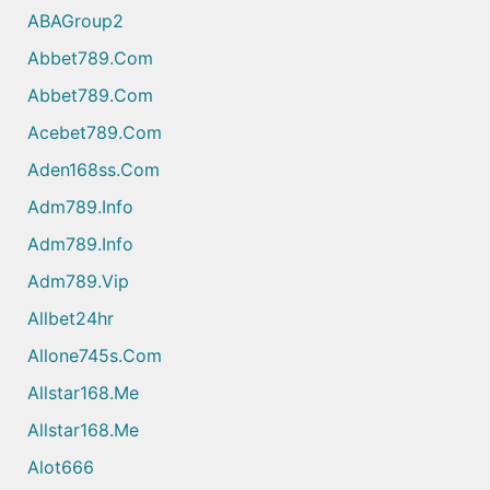
ABAGroup2
Abbet789.com
Abbet789.com
Acebet789.com
Aden168ss.com
Adm789.info
Adm789.info
Adm789.vip
Allbet24hr
Allone745s.com
Allstar168.me
Allstar168.me
Alot666