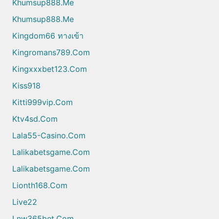
Khumsup888.me
Khumsup888.me
Kingdom66 ทางเข้า
Kingromans789.com
Kingxxxbet123.com
Kiss918
Kitti999vip.com
Ktv4sd.com
Lala55-Casino.com
Lalikabetsgame.com
Lalikabetsgame.com
Lionth168.com
Live22
Lnw365bet.com