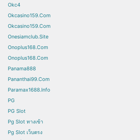
Okc4
Okcasino159.com
Okcasino159.com
Onesiamclub.site
Onoplus168.com
Onoplus168.com
Panama888
Pananthai99.com
Paramax1688.info
PG
PG Slot
Pg Slot ทางเข้า
Pg Slot เว็บตรง