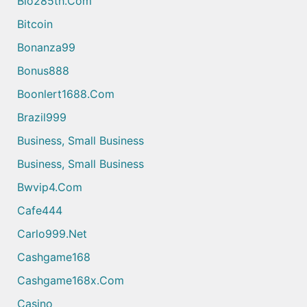
Bio285th.com
Bitcoin
Bonanza99
Bonus888
Boonlert1688.com
Brazil999
Business, Small Business
Business, Small Business
Bwvip4.com
Cafe444
Carlo999.net
Cashgame168
Cashgame168x.com
Casino