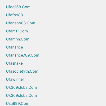
Ufad168.com
Ufafox88
Ufaheno88.com
Ufam11.com
Ufamnn.com
Ufanance
Ufanance789.com
Ufasnake
Ufasocietyth.com
Ufawinner
Uk369clubs.com
Uk369clubs.com
Usa899.com