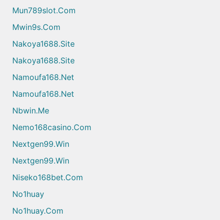
Mun789slot.com
Mwin9s.com
Nakoya1688.site
Nakoya1688.site
Namoufa168.net
Namoufa168.net
Nbwin.me
Nemo168casino.com
Nextgen99.win
Nextgen99.win
Niseko168bet.com
No1huay
No1huay.com