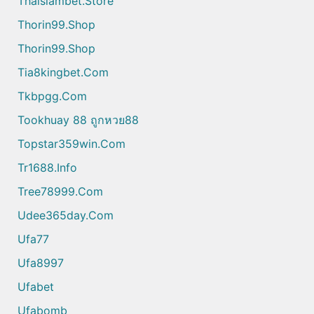
Thaisiambet.store
Thorin99.shop
Thorin99.shop
Tia8kingbet.com
Tkbpgg.com
Tookhuay 88 ถูกหวย88
Topstar359win.com
Tr1688.info
Tree78999.com
Udee365day.com
Ufa77
Ufa8997
Ufabet
Ufabomb