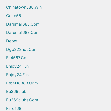
Chinatown888.win
Coke55
Daruma1688.com
Daruma1688.com
Debet
Dgb222hot.com
Ek4567.com
Enjoy24.fun
Enjoy24.fun
Etbet16888.com
Eu369club
Eu369clubs.com
Faro168