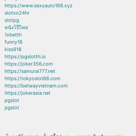
https://www.sexyauto168.xyz
slotxo24hr
slotpg
หนังโป๊ไทย
1xbetth
funny18
kiss918
https://pgslotth.io
https://joker356.com
https://samurai777.net
https://tokyoslot88.com
https://betwayvietnam.com
https://jokerasia.net
pgslot
pgslot