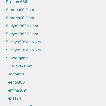
Ssgame666
Starrich99.com
Starrich99.com
Sudyod888s.com
Sudyod888s.com
Sunny9999club.net
Sunny9999club.net
Suppergame
T88golds.com
Tangtem168
Teenoi888
Temmax69
Texas24