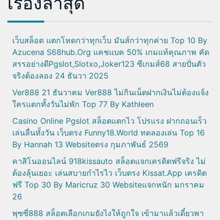
เรื่องล่าสุด
เว็บสล็อต แตกโหดกว่าทุกเว็บ มันส์กว่าทุกค่าย Top 10 By
Azucena S68hub.org แคชแบค 50% เกมแท้คุณภาพ คัด
สรรอย่างดีPgslot,Slotxo,Joker123 ซีเกมส์68 สายปั่นตัว
จริงต้องลอง 24 ธันวา 2025
Ver888 21 ธันวาคม Ver888 ไม่กินเน็ตฝากเงินไม่ต้องแจ้ง
ใครแตกทั้งวันไม่พัก Top 77 By Kathleen
Casino Online Pgslot สล็อตแตกไว โปรแรง ฝากถอนเร็ว
เล่นลื่นทั้งวัน เว็บตรง Funny18.world ทดลองเล่น Top 16
By Hannah 13 Websiteตรง กุมภาพันธ์ 2569
คาสิโนออนไลน์ 918kissauto สล็อตแจกเครดิตฟรีจริง ไม่
ต้องลุ้นเยอะ เล่นสบายกำไรไว เว็บตรง Kissat.app เครดิต
ฟรี Top 30 By Maricruz 30 Websiteแจกหนัก มกราคม
26
พุซซี่888 สล็อตเลือกเกมยังไงให้ถูกใจ เข้ามาแล้วเดี๋ยวพา