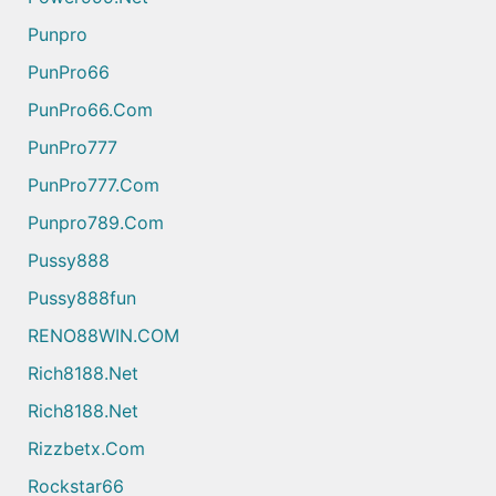
Punpro
PunPro66
PunPro66.com
PunPro777
PunPro777.com
Punpro789.com
Pussy888
Pussy888fun
RENO88WIN.COM
Rich8188.net
Rich8188.net
Rizzbetx.com
Rockstar66