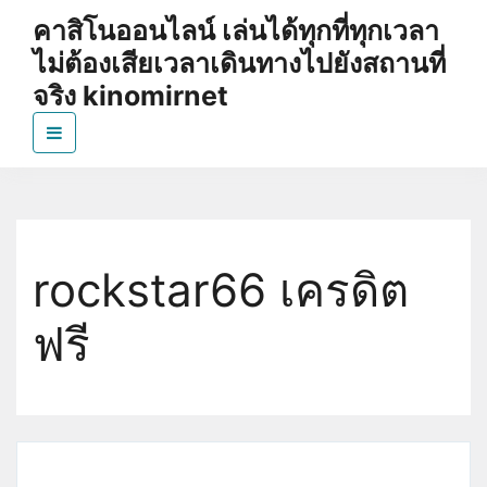
Skip
คาสิโนออนไลน์ เล่นได้ทุกที่ทุกเวลา
to
ไม่ต้องเสียเวลาเดินทางไปยังสถานที่
the
content
จริง kinomirnet
https://kinomir.net เครดิตฟรี ใช้เล่นเกมส์สล็อต สามารถ
ชนะรางวัลได้โดยไม่ต้องเสียเงินเข้าระบบ kinomir.kz. Нет
rockstar66 เครดิต
ฟรี