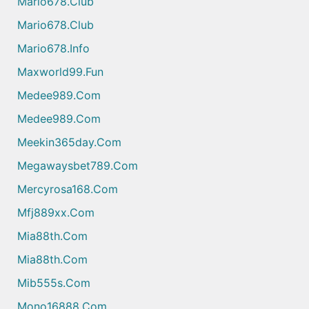
Mario678.club
Mario678.club
Mario678.info
Maxworld99.fun
Medee989.com
Medee989.com
Meekin365day.com
Megawaysbet789.com
Mercyrosa168.com
Mfj889xx.com
Mia88th.com
Mia88th.com
Mib555s.com
Mono16888.com