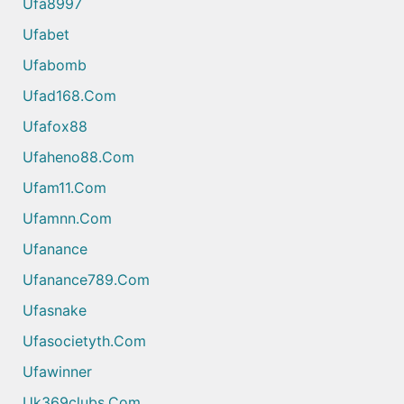
Ufa8997
Ufabet
Ufabomb
Ufad168.com
Ufafox88
Ufaheno88.com
Ufam11.com
Ufamnn.com
Ufanance
Ufanance789.com
Ufasnake
Ufasocietyth.com
Ufawinner
Uk369clubs.com