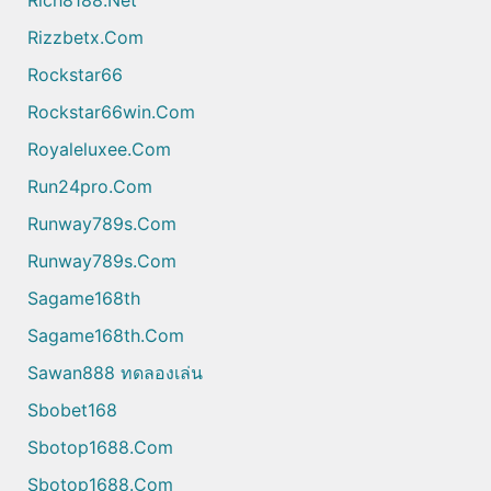
Rich8188.net
Rizzbetx.com
Rockstar66
Rockstar66win.com
Royaleluxee.com
Run24pro.com
Runway789s.com
Runway789s.com
Sagame168th
Sagame168th.com
Sawan888 ทดลองเล่น
Sbobet168
Sbotop1688.com
Sbotop1688.com