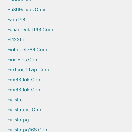
Eu369clubs.com
Faro168
Fcharoenkit168.com
Ff123th
Finfinbet789.com
Finnivips.com
Fortune99vip.com
Fox689ok.com
Fox689ok.com
Fullslot
Fullsloteiei.com
Fullslotpg
Fullslotpg168.com