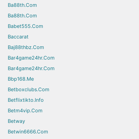
Ba88th.com
Ba88th.com
Babet555.com
Baccarat
Baj88thbz.com
Bar4game24hr.com
Bar4game24hr.com
Bbp168.me
Betboxclubs.com
Betflixtikto.info
Betm4vip.com
Betway
Betwin6666.com