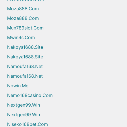
Moza888.com
Moza888.com
Mun789slot.com
Mwin9s.com
Nakoya1688.site
Nakoya1688.site
Namoufa168.net
Namoufa168.net
Nbwin.me
Nemo168casino.com
Nextgen99.win
Nextgen99.win
Niseko168bet.com