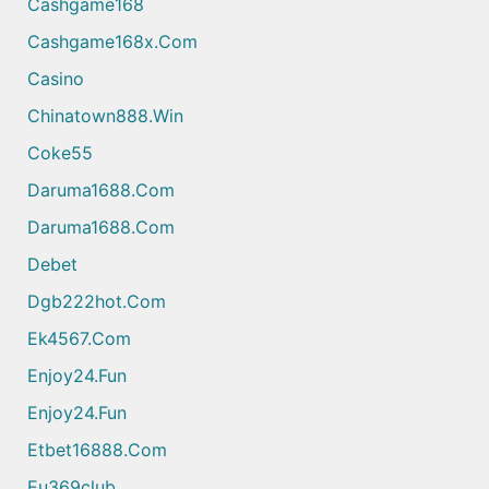
Cashgame168
Cashgame168x.com
Casino
Chinatown888.win
Coke55
Daruma1688.com
Daruma1688.com
Debet
Dgb222hot.com
Ek4567.com
Enjoy24.fun
Enjoy24.fun
Etbet16888.com
Eu369club