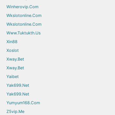
Winherovip.com
Wkslotonline.com
Wkslotonline.com
Www.tuktukth.us
Xin88
Xoslot
Xway.bet
Xway.bet
Yaibet
Yak699.net
Yak699.net
Yumyum168.com
Z5vip.me