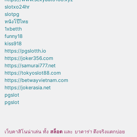
slotxo24hr
slotpg
หนังโป๊ไทย
1xbetth
funny18
kiss918
https://pgslotth.io
https://joker356.com
https://samurai777.net
https://tokyoslot88.com
https://betwayvietnam.com
https://jokerasia.net
pgslot
pgslot
เว็บคาสิโนน่าเล่น ทั้ง
สล็อต
และ
บาคาร่า
ตึงจริงแตกบ่อย