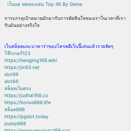
เว็บแม่ ทดลองเล่น Top 46 By Genia
การบรรลุเป้าหมายมักมากับการตัดสินใจของเราในเวลาที่เรา
รับมันอย่างจริงใจ
เว็บสล็อตและบาคาร่าของโครตดีเว็บนี้เล่นแล้วรวยจัดๆ
โจ๊กเกอร์123
https://hengjing168.wiki
https://jin55.net
slot99
slot66
สล็อตเว็บตรง
https://judhai168.co
https://bonus888.life
สล็อต888
https://pgslot.today
pussy888
https://www.sexyauto168.xyz