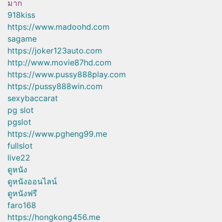
มาก
918kiss
https://www.madoohd.com
sagame
https://joker123auto.com
http://www.movie87hd.com
https://www.pussy888play.com
https://pussy888win.com
sexybaccarat
pg slot
pgslot
https://www.pgheng99.me
fullslot
live22
ดูหนัง
ดูหนังออนไลน์
ดูหนังฟรี
faro168
https://hongkong456.me