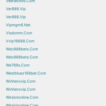
Veera6999.com
Ver888.vip
Ver888.vip
Vipmgm8.net
Visdomm.com
Vvip16688.com
Wdc888bets.com
Wdc888bets.com
We789s.com
Westbluez168bet.com
Winherovip.com
Winherovip.com
Wkslotonline.com
Wkslotonline.com