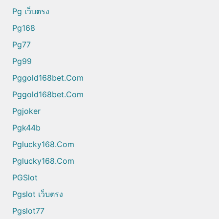
Pg เว็บตรง
Pg168
Pg77
Pg99
Pggold168bet.com
Pggold168bet.com
Pgjoker
Pgk44b
Pglucky168.com
Pglucky168.com
PGSlot
Pgslot เว็บตรง
Pgslot77