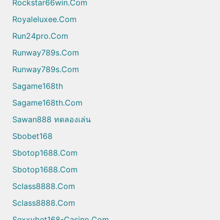
Rockstar66win.com
Royaleluxee.com
Run24pro.com
Runway789s.com
Runway789s.com
Sagame168th
Sagame168th.com
Sawan888 ทดลองเล่น
Sbobet168
Sbotop1688.com
Sbotop1688.com
Sclass8888.com
Sclass8888.com
Sexxybet168-Casino.com