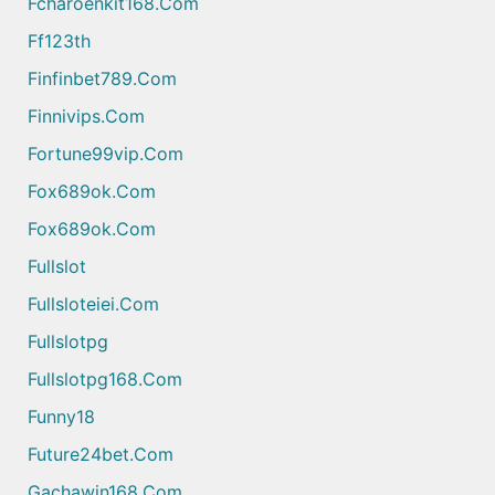
Fcharoenkit168.com
Ff123th
Finfinbet789.com
Finnivips.com
Fortune99vip.com
Fox689ok.com
Fox689ok.com
Fullslot
Fullsloteiei.com
Fullslotpg
Fullslotpg168.com
Funny18
Future24bet.com
Gachawin168.com