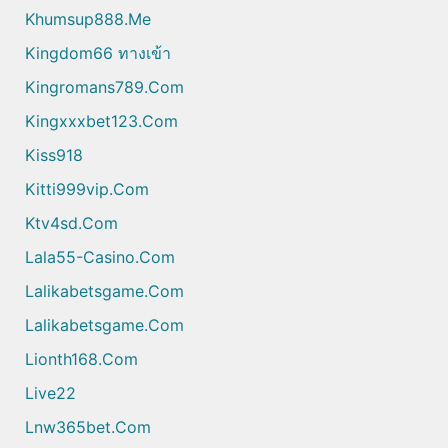
Khumsup888.me
Kingdom66 ทางเข้า
Kingromans789.com
Kingxxxbet123.com
Kiss918
Kitti999vip.com
Ktv4sd.com
Lala55-Casino.com
Lalikabetsgame.com
Lalikabetsgame.com
Lionth168.com
Live22
Lnw365bet.com