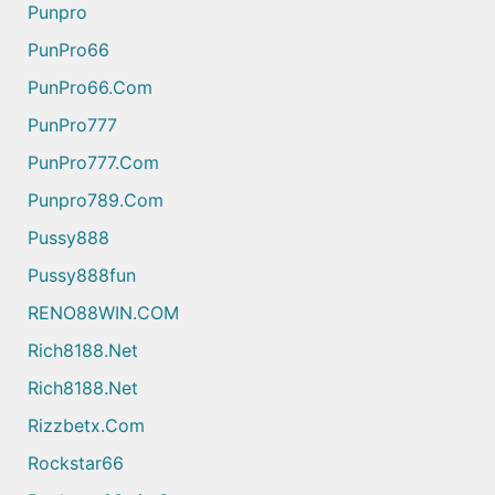
Punpro
PunPro66
PunPro66.com
PunPro777
PunPro777.com
Punpro789.com
Pussy888
Pussy888fun
RENO88WIN.COM
Rich8188.net
Rich8188.net
Rizzbetx.com
Rockstar66