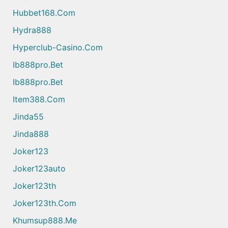
Hubbet168.com
Hydra888
Hyperclub-Casino.com
Ib888pro.bet
Ib888pro.bet
Item388.com
Jinda55
Jinda888
Joker123
Joker123auto
Joker123th
Joker123th.com
Khumsup888.me