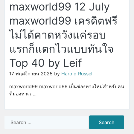
maxworld99 12 July
maxworld99 เครดิตฟรี
ไม่ได้คาดหวังแค่รอบ
แรกก็แตกไวแบบทันใจ
Top 40 by Leif
17 พฤศจิกายน 2025
by
Harold Russell
maxworld99 maxworld99 เป็นช่องทางใหม่สำหรับคน
ที่มองหาเว ...
Search
for: