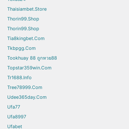
Thaisiambet.store
Thorin99.shop
Thorin99.shop
Tia8kingbet.com
Tkbpgg.com
Tookhuay 88 ถูกหวย88
Topstar359win.com
Tr1688.info
Tree78999.com
Udee365day.com
Ufa77
Ufa8997
Ufabet