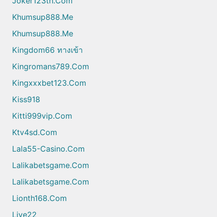
Joker123th.com
Khumsup888.me
Khumsup888.me
Kingdom66 ทางเข้า
Kingromans789.com
Kingxxxbet123.com
Kiss918
Kitti999vip.com
Ktv4sd.com
Lala55-Casino.com
Lalikabetsgame.com
Lalikabetsgame.com
Lionth168.com
Live22