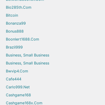
Bio285th.com
Bitcoin
Bonanza99
Bonus888
Boonlert1688.com
Brazil999
Business, Small Business
Business, Small Business
Bwvip4.com
Cafe444
Carlo999.net
Cashgame168
Cashgame168x.com