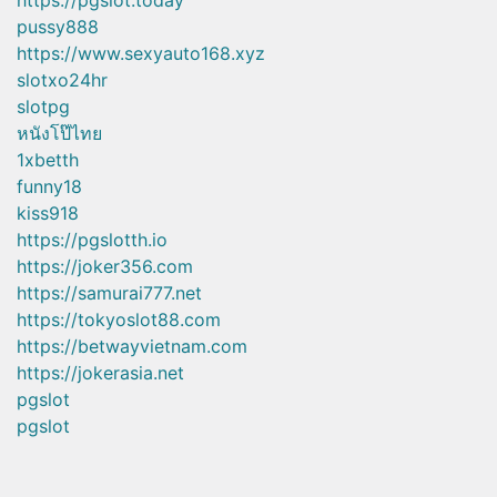
https://pgslot.today
pussy888
https://www.sexyauto168.xyz
slotxo24hr
slotpg
หนังโป๊ไทย
1xbetth
funny18
kiss918
https://pgslotth.io
https://joker356.com
https://samurai777.net
https://tokyoslot88.com
https://betwayvietnam.com
https://jokerasia.net
pgslot
pgslot