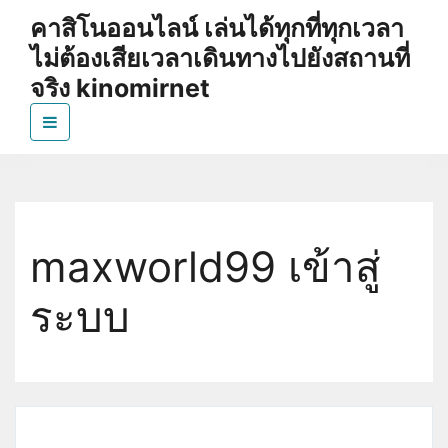
Skip
คาสิโนออนไลน์ เล่นได้ทุกที่ทุกเวลา
to
ไม่ต้องเสียเวลาเดินทางไปยังสถานที่
the
content
จริง kinomirnet
https://kinomir.net เครดิตฟรี ใช้เล่นเกมส์สล็อต สามารถ
ชนะรางวัลได้โดยไม่ต้องเสียเงินเข้าระบบ kinomir.kz. Нет
maxworld99 เข้าสู่
ระบบ