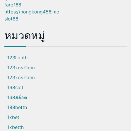
faro168
https://hongkong456.me
slot66
หมวดหมู่
123lionth
123xos.com
123xos.com
168slot
168สล็อต
188betth
1xbet
1xbetth