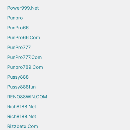
Power999.net
Punpro
PunPro66
PunPro66.com
PunPro777
PunPro777.com
Punpro789.com
Pussy888
Pussy888fun
RENO88WIN.COM
Rich8188.net
Rich8188.net
Rizzbetx.com