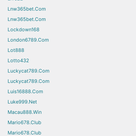
Lnw365bet.com
Lnw365bet.com
Lockdown168
London6789.com
Lot888
Lotto432
Luckycat789.com
Luckycat789.com
Luis16888.com
Luke999.net
Macau888.win
Mario678.club
Mario678.club