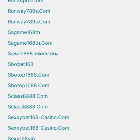
Run24pro.com
Runway789s.com
Runway789s.com
Sagame168th
Sagame168th.com
Sawan888 ทดลองเล่น
Sbobet168
Sbotop1688.com
Sbotop1688.com
Sclass8888.com
Sclass8888.com
Sexxybet168-Casino.com
Sexxybet168-Casino.com
Sexy168vip