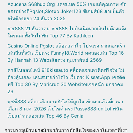
Azucena S68hub.org แคชแบค 50% เกมแท้คุณภาพ คัด
สรรอย่างดีPgslot,Slotxo,Joker123 ซีเกมส์68 สายปั่นตัว
จริงต้องลอง 24 ธันวา 2025
Ver888 21 ธันวาคม Ver888 ไม่กินเน็ตฝากเงินไม่ต้องแจ้ง
ใครแตกทั้งวันไม่พัก Top 77 By Kathleen
Casino Online Pgslot สล็อตแตกไว โปรแรง ฝากถอนเร็ว
เล่นลื่นทั้งวัน เว็บตรง Funny18.world ทดลองเล่น Top 16
By Hannah 13 Websiteตรง กุมภาพันธ์ 2569
คาสิโนออนไลน์ 918kissauto สล็อตแจกเครดิตฟรีจริง ไม่
ต้องลุ้นเยอะ เล่นสบายกำไรไว เว็บตรง Kissat.app เครดิต
ฟรี Top 30 By Maricruz 30 Websiteแจกหนัก มกราคม
26
พุซซี่888 สล็อตเลือกเกมยังไงให้ถูกใจ เข้ามาแล้วเดี๋ยวพา
เลือก 8 ม.ค. 2026 เว็บไซต์ ตรง Pussy888fun.lol พนัน
เว็บแม่ ทดลองเล่น Top 46 By Genia
การบรรลุเป้าหมายมักมากับการตัดสินใจของเราในเวลาที่เรา