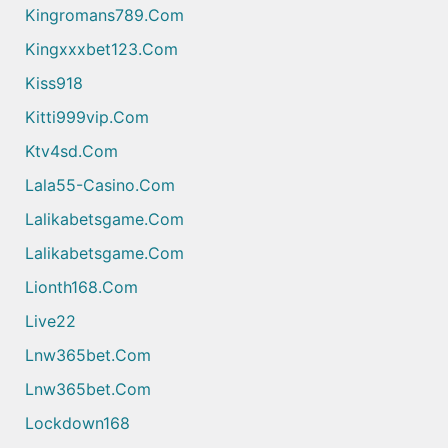
Kingromans789.com
Kingxxxbet123.com
Kiss918
Kitti999vip.com
Ktv4sd.com
Lala55-Casino.com
Lalikabetsgame.com
Lalikabetsgame.com
Lionth168.com
Live22
Lnw365bet.com
Lnw365bet.com
Lockdown168