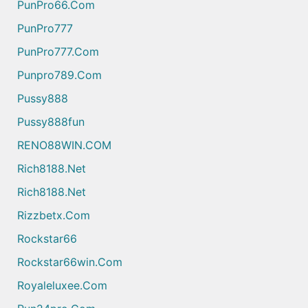
PunPro66.com
PunPro777
PunPro777.com
Punpro789.com
Pussy888
Pussy888fun
RENO88WIN.COM
Rich8188.net
Rich8188.net
Rizzbetx.com
Rockstar66
Rockstar66win.com
Royaleluxee.com