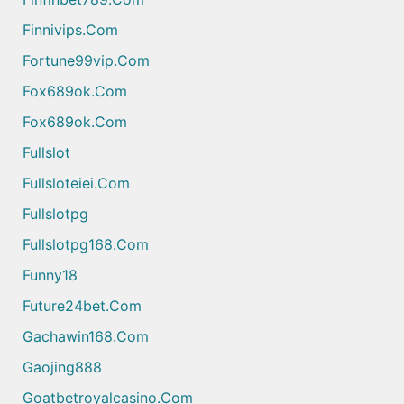
Finnivips.com
Fortune99vip.com
Fox689ok.com
Fox689ok.com
Fullslot
Fullsloteiei.com
Fullslotpg
Fullslotpg168.com
Funny18
Future24bet.com
Gachawin168.com
Gaojing888
Goatbetroyalcasino.com