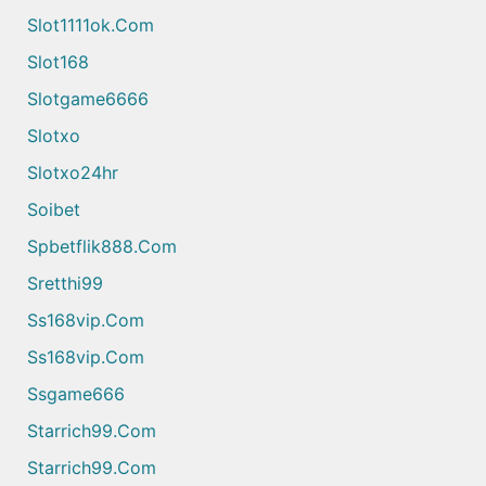
Slot1111ok.com
Slot168
Slotgame6666
Slotxo
Slotxo24hr
Soibet
Spbetflik888.com
Sretthi99
Ss168vip.com
Ss168vip.com
Ssgame666
Starrich99.com
Starrich99.com