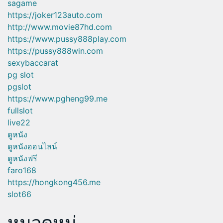
sagame
https://joker123auto.com
http://www.movie87hd.com
https://www.pussy888play.com
https://pussy888win.com
sexybaccarat
pg slot
pgslot
https://www.pgheng99.me
fullslot
live22
ดูหนัง
ดูหนังออนไลน์
ดูหนังฟรี
faro168
https://hongkong456.me
slot66
หมวดหมู่