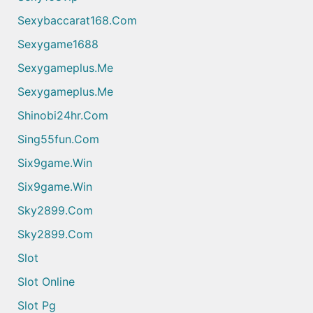
Sexybaccarat168.com
Sexygame1688
Sexygameplus.me
Sexygameplus.me
Shinobi24hr.com
Sing55fun.com
Six9game.win
Six9game.win
Sky2899.com
Sky2899.com
Slot
Slot Online
Slot Pg