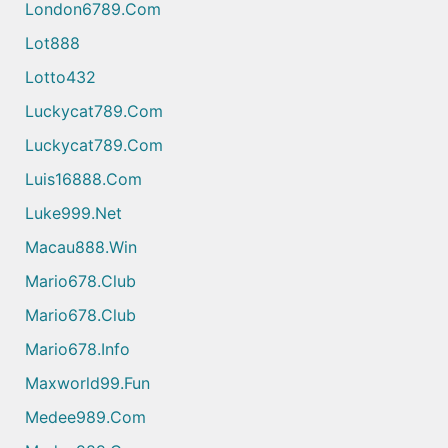
London6789.com
Lot888
Lotto432
Luckycat789.com
Luckycat789.com
Luis16888.com
Luke999.net
Macau888.win
Mario678.club
Mario678.club
Mario678.info
Maxworld99.fun
Medee989.com