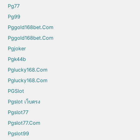
Pg77
Pg99
Pggold168bet.com
Pggold168bet.com
Pgjoker
Pgk44b
Pglucky168.com
Pglucky168.com
PGSlot
Pgslot เว็บตรง
Pgslot77
Pgslot77.com
Pgslot99