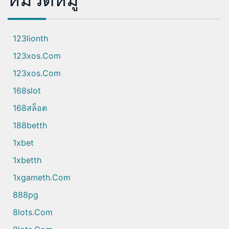
123lionth
123xos.com
123xos.com
168slot
168สล็อต
188betth
1xbet
1xbetth
1xgameth.com
888pg
8lots.com