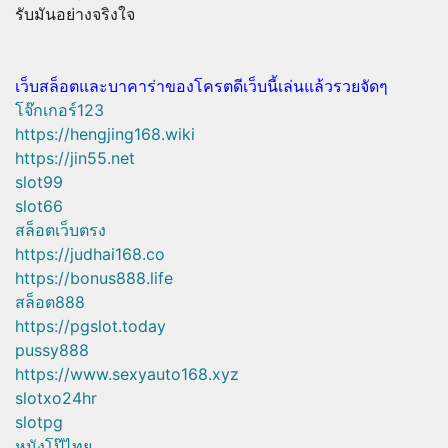
รับมันอย่างจริงใจ
เว็บสล็อตและบาคาร่าของโครตดีเว็บนี้เล่นแล้วรวยจัดๆ
โจ๊กเกอร์123
https://hengjing168.wiki
https://jin55.net
slot99
slot66
สล็อตเว็บตรง
https://judhai168.co
https://bonus888.life
สล็อต888
https://pgslot.today
pussy888
https://www.sexyauto168.xyz
slotxo24hr
slotpg
หนังโป๊ไทย