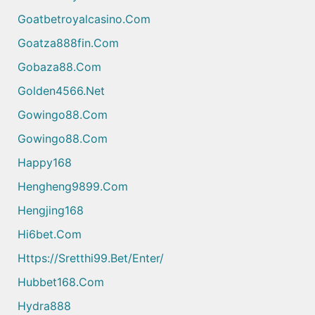
Goatbetroyalcasino.com
Goatza888fin.com
Gobaza88.com
Golden4566.net
Gowingo88.com
Gowingo88.com
Happy168
Hengheng9899.com
Hengjing168
Hi6bet.com
Https://sretthi99.bet/enter/
Hubbet168.com
Hydra888