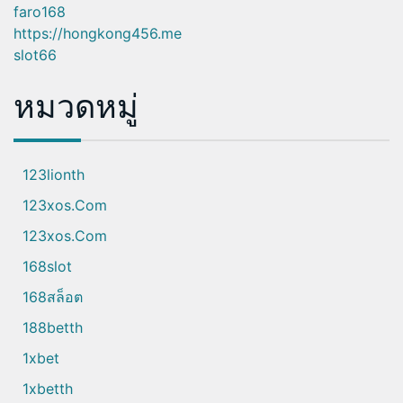
faro168
https://hongkong456.me
slot66
หมวดหมู่
123lionth
123xos.com
123xos.com
168slot
168สล็อต
188betth
1xbet
1xbetth