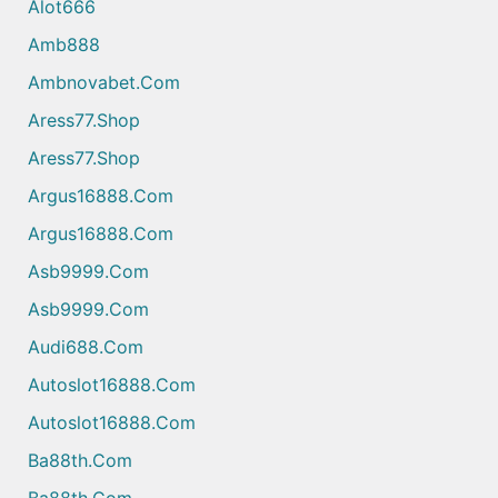
Alot666
Amb888
Ambnovabet.com
Aress77.shop
Aress77.shop
Argus16888.com
Argus16888.com
Asb9999.com
Asb9999.com
Audi688.com
Autoslot16888.com
Autoslot16888.com
Ba88th.com