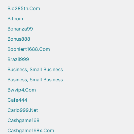
Bio285th.com
Bitcoin
Bonanza99
Bonus888
Boonlert1688.com
Brazil999
Business, Small Business
Business, Small Business
Bwvip4.com
Cafe444
Carlo999.net
Cashgame168
Cashgame168x.com