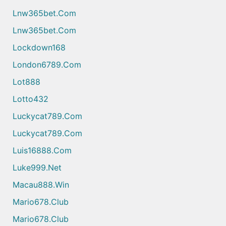
Lnw365bet.com
Lnw365bet.com
Lockdown168
London6789.com
Lot888
Lotto432
Luckycat789.com
Luckycat789.com
Luis16888.com
Luke999.net
Macau888.win
Mario678.club
Mario678.club