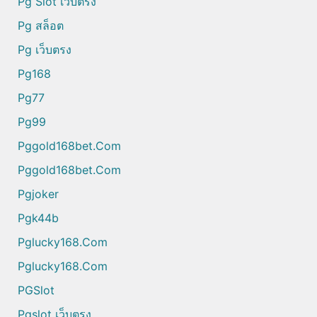
Pg Slot เว็บตรง
Pg สล็อต
Pg เว็บตรง
Pg168
Pg77
Pg99
Pggold168bet.com
Pggold168bet.com
Pgjoker
Pgk44b
Pglucky168.com
Pglucky168.com
PGSlot
Pgslot เว็บตรง