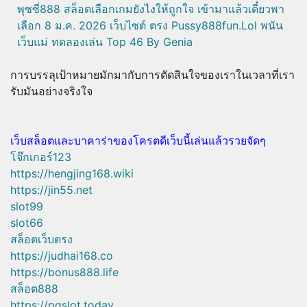
พุซซี่888 สล็อตเลือกเกมยังไงให้ถูกใจ เข้ามาแล้วเดี๋ยวพา
เลือก 8 ม.ค. 2026 เว็บไซต์ ตรง Pussy888fun.lol พนัน
เว็บแม่ ทดลองเล่น Top 46 By Genia
การบรรลุเป้าหมายมักมากับการตัดสินใจของเราในเวลาที่เรา
รับมันอย่างจริงใจ
เว็บสล็อตและบาคาร่าของโครตดีเว็บนี้เล่นแล้วรวยจัดๆ
โจ๊กเกอร์123
https://hengjing168.wiki
https://jin55.net
slot99
slot66
สล็อตเว็บตรง
https://judhai168.co
https://bonus888.life
สล็อต888
https://pgslot.today