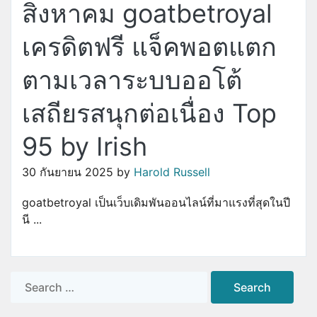
สิงหาคม goatbetroyal
เครดิตฟรี แจ็คพอตแตก
ตามเวลาระบบออโต้
เสถียรสนุกต่อเนื่อง Top
95 by Irish
30 กันยายน 2025
by
Harold Russell
goatbetroyal เป็นเว็บเดิมพันออนไลน์ที่มาแรงที่สุดในปี
นี ...
Search
for: