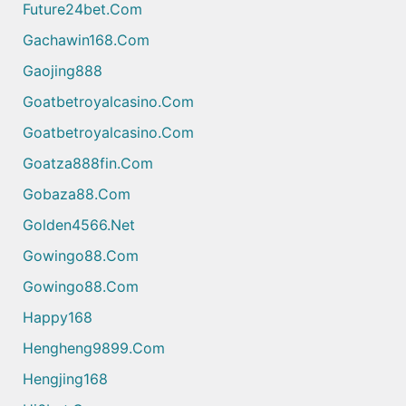
Future24bet.com
Gachawin168.com
Gaojing888
Goatbetroyalcasino.com
Goatbetroyalcasino.com
Goatza888fin.com
Gobaza88.com
Golden4566.net
Gowingo88.com
Gowingo88.com
Happy168
Hengheng9899.com
Hengjing168