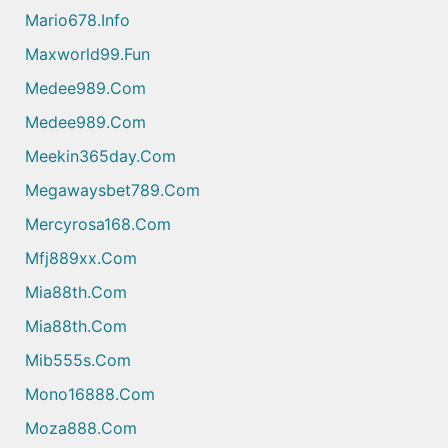
Mario678.info
Maxworld99.fun
Medee989.com
Medee989.com
Meekin365day.com
Megawaysbet789.com
Mercyrosa168.com
Mfj889xx.com
Mia88th.com
Mia88th.com
Mib555s.com
Mono16888.com
Moza888.com