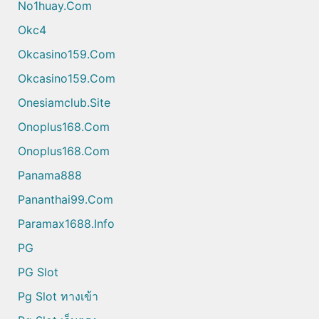
No1huay.com
Okc4
Okcasino159.com
Okcasino159.com
Onesiamclub.site
Onoplus168.com
Onoplus168.com
Panama888
Pananthai99.com
Paramax1688.info
PG
PG Slot
Pg Slot ทางเข้า