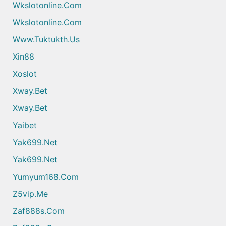
Wkslotonline.com
Wkslotonline.com
Www.tuktukth.us
Xin88
Xoslot
Xway.bet
Xway.bet
Yaibet
Yak699.net
Yak699.net
Yumyum168.com
Z5vip.me
Zaf888s.com