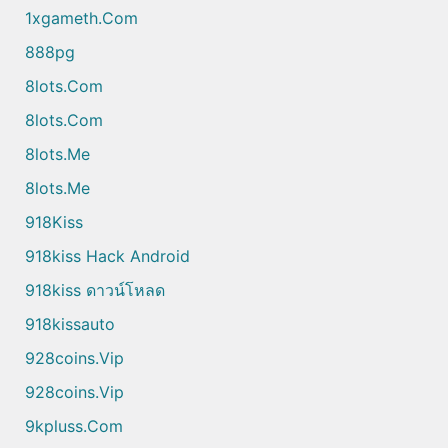
1xgameth.com
888pg
8lots.com
8lots.com
8lots.me
8lots.me
918Kiss
918kiss Hack Android
918kiss ดาวน์โหลด
918kissauto
928coins.vip
928coins.vip
9kpluss.com