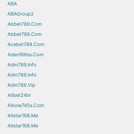
ABA
ABAGroup2
Abbet789.com
Abbet789.com
Acebet789.com
Aden168ss.com
Adm789.info
Adm789.info
Adm789.vip
Allbet24hr
Allone745s.com
Allstar168.me
Allstar168.me