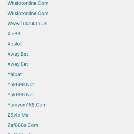
Wkslotonline.com
Wkslotonline.com
Www.tuktukth.us
Xin88
Xoslot
Xway.bet
Xway.bet
Yaibet
Yak699.net
Yak699.net
Yumyum168.com
Z5vip.me
Zaf888s.com