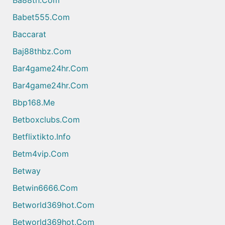
Ba88th.com
Babet555.com
Baccarat
Baj88thbz.com
Bar4game24hr.com
Bar4game24hr.com
Bbp168.me
Betboxclubs.com
Betflixtikto.info
Betm4vip.com
Betway
Betwin6666.com
Betworld369hot.com
Betworld369hot.com