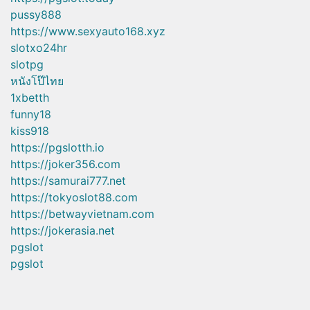
pussy888
https://www.sexyauto168.xyz
slotxo24hr
slotpg
หนังโป๊ไทย
1xbetth
funny18
kiss918
https://pgslotth.io
https://joker356.com
https://samurai777.net
https://tokyoslot88.com
https://betwayvietnam.com
https://jokerasia.net
pgslot
pgslot