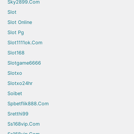
Sky2899.com
Slot
Slot Online
Slot Pg
Slot1111ok.com
Slot168
Slotgame6666
Slotxo
Slotxo24hr
Soibet
Spbetflik888.com
Sretthi99
Ss168vip.com