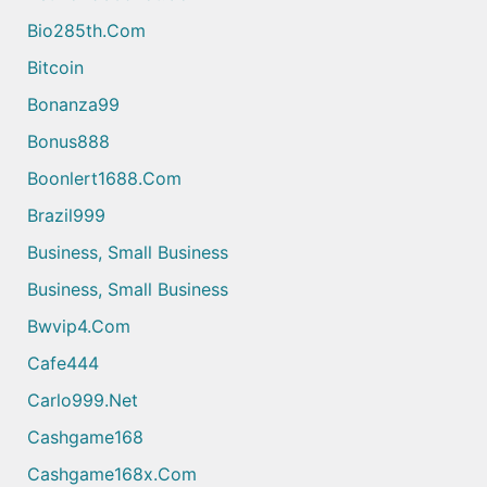
Bio285th.com
Bitcoin
Bonanza99
Bonus888
Boonlert1688.com
Brazil999
Business, Small Business
Business, Small Business
Bwvip4.com
Cafe444
Carlo999.net
Cashgame168
Cashgame168x.com