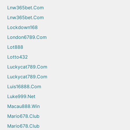
Lnw365bet.com
Lnw365bet.com
Lockdown168
London6789.com
Lot888
Lotto432
Luckycat789.com
Luckycat789.com
Luis16888.com
Luke999.net
Macau888.win
Mario678.club
Mario678.club