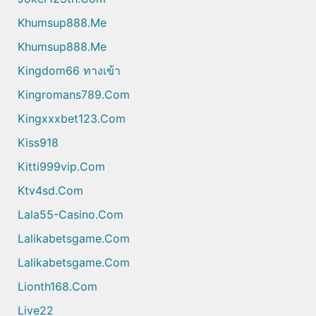
Khumsup888.me
Khumsup888.me
Kingdom66 ทางเข้า
Kingromans789.com
Kingxxxbet123.com
Kiss918
Kitti999vip.com
Ktv4sd.com
Lala55-Casino.com
Lalikabetsgame.com
Lalikabetsgame.com
Lionth168.com
Live22