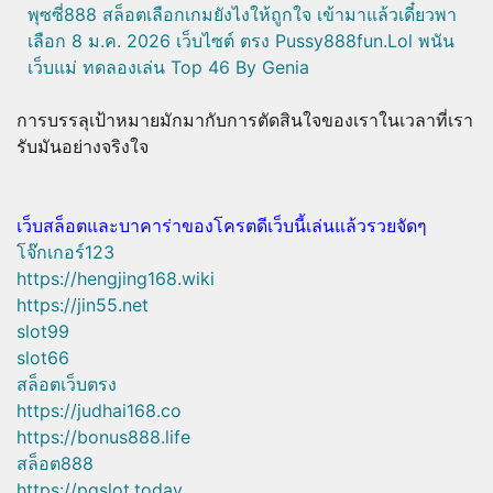
พุซซี่888 สล็อตเลือกเกมยังไงให้ถูกใจ เข้ามาแล้วเดี๋ยวพา
เลือก 8 ม.ค. 2026 เว็บไซต์ ตรง Pussy888fun.lol พนัน
เว็บแม่ ทดลองเล่น Top 46 By Genia
การบรรลุเป้าหมายมักมากับการตัดสินใจของเราในเวลาที่เรา
รับมันอย่างจริงใจ
เว็บสล็อตและบาคาร่าของโครตดีเว็บนี้เล่นแล้วรวยจัดๆ
โจ๊กเกอร์123
https://hengjing168.wiki
https://jin55.net
slot99
slot66
สล็อตเว็บตรง
https://judhai168.co
https://bonus888.life
สล็อต888
https://pgslot.today