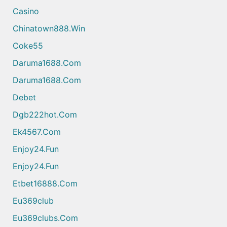
Casino
Chinatown888.win
Coke55
Daruma1688.com
Daruma1688.com
Debet
Dgb222hot.com
Ek4567.com
Enjoy24.fun
Enjoy24.fun
Etbet16888.com
Eu369club
Eu369clubs.com