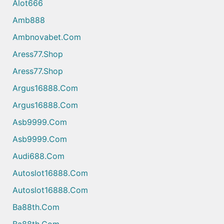
Alot666
Amb888
Ambnovabet.com
Aress77.shop
Aress77.shop
Argus16888.com
Argus16888.com
Asb9999.com
Asb9999.com
Audi688.com
Autoslot16888.com
Autoslot16888.com
Ba88th.com