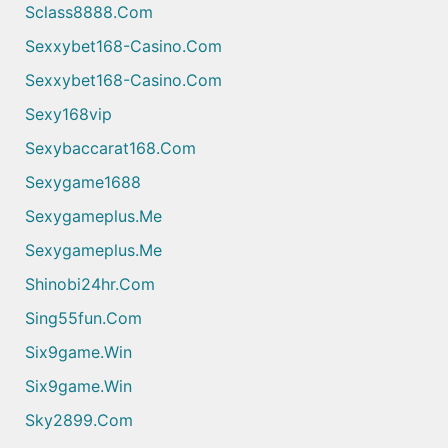
Sclass8888.com
Sexxybet168-Casino.com
Sexxybet168-Casino.com
Sexy168vip
Sexybaccarat168.com
Sexygame1688
Sexygameplus.me
Sexygameplus.me
Shinobi24hr.com
Sing55fun.com
Six9game.win
Six9game.win
Sky2899.com