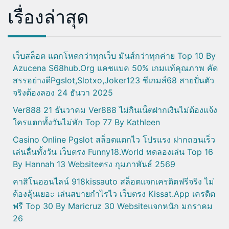
เรื่องล่าสุด
เว็บสล็อต แตกโหดกว่าทุกเว็บ มันส์กว่าทุกค่าย Top 10 By
Azucena S68hub.org แคชแบค 50% เกมแท้คุณภาพ คัด
สรรอย่างดีPgslot,Slotxo,Joker123 ซีเกมส์68 สายปั่นตัว
จริงต้องลอง 24 ธันวา 2025
Ver888 21 ธันวาคม Ver888 ไม่กินเน็ตฝากเงินไม่ต้องแจ้ง
ใครแตกทั้งวันไม่พัก Top 77 By Kathleen
Casino Online Pgslot สล็อตแตกไว โปรแรง ฝากถอนเร็ว
เล่นลื่นทั้งวัน เว็บตรง Funny18.world ทดลองเล่น Top 16
By Hannah 13 Websiteตรง กุมภาพันธ์ 2569
คาสิโนออนไลน์ 918kissauto สล็อตแจกเครดิตฟรีจริง ไม่
ต้องลุ้นเยอะ เล่นสบายกำไรไว เว็บตรง Kissat.app เครดิต
ฟรี Top 30 By Maricruz 30 Websiteแจกหนัก มกราคม
26