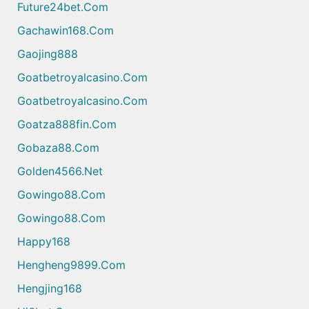
Future24bet.com
Gachawin168.com
Gaojing888
Goatbetroyalcasino.com
Goatbetroyalcasino.com
Goatza888fin.com
Gobaza88.com
Golden4566.net
Gowingo88.com
Gowingo88.com
Happy168
Hengheng9899.com
Hengjing168