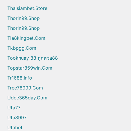
Thaisiambet.store
Thorin99.shop
Thorin99.shop
Tia8kingbet.com
Tkbpgg.com
Tookhuay 88 ถูกหวย88
Topstar359win.com
Tr1688.info
Tree78999.com
Udee365day.com
Ufa77
Ufa8997
Ufabet