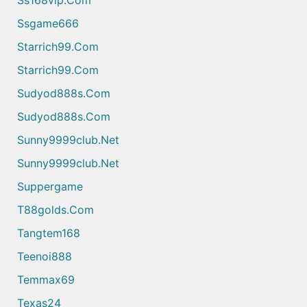
Ss168vip.com
Ssgame666
Starrich99.com
Starrich99.com
Sudyod888s.com
Sudyod888s.com
Sunny9999club.net
Sunny9999club.net
Suppergame
T88golds.com
Tangtem168
Teenoi888
Temmax69
Texas24