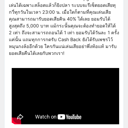
เล่นได้เฉพาะสล็อตแล้วก็ยิงปลา ระบบจะรีเซ็ตยอดเสียทุ
กวี่ทุกวันในเวลา 23:00 น. เมื่อใดก็ตามที่คุณเล่นเสีย
คุณสามารถมารับยอดเสียคิน 40% ได้เลย ยอมรับได้
สูงสุดถึง 5,000 บาท แม้กระนั้นคุณจะต้องทำยอดให้ได้
2 เท่า ถึงจะสามารถถอนได้ 1 เท่า ยอมรับได้วันละ 1 ครั้ง
แค่นั้น แถมทุกการกดรับ Cash Back ยังได้รับเพชรไว้
หมุนกงล้ออีกด้วย ใครกันแน่เล่นเสียอย่าพึ่งท้อแท้ มารับ
ยอดเสียคืนได้เลยกับพวกเรา!