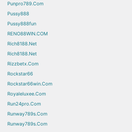
Punpro789.com
Pussy888
Pussy888fun
RENO88WIN.COM
Rich8188.net
Rich8188.net
Rizzbetx.com
Rockstar66
Rockstar66win.com
Royaleluxee.com
Run24pro.com
Runway789s.com
Runway789s.com