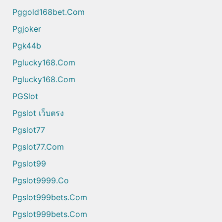
Pggold168bet.com
Pgjoker
Pgk44b
Pglucky168.com
Pglucky168.com
PGSlot
Pgslot เว็บตรง
Pgslot77
Pgslot77.com
Pgslot99
Pgslot9999.co
Pgslot999bets.com
Pgslot999bets.com