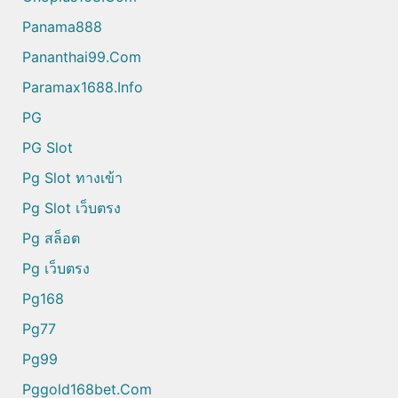
Panama888
Pananthai99.com
Paramax1688.info
PG
PG Slot
Pg Slot ทางเข้า
Pg Slot เว็บตรง
Pg สล็อต
Pg เว็บตรง
Pg168
Pg77
Pg99
Pggold168bet.com