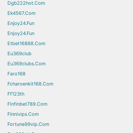
Dgb222hot.com
Ek4567.com
Enjoy24.fun
Enjoy24.fun
Etbet16888.com
Eu369club
Eu369clubs.com
Faro168
Fcharoenkit168.com
Ff123th
Finfinbet789.com
Finnivips.com
Fortune99vip.com