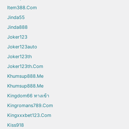
Item388.com
Jinda55
Jinda888
Joker123
Joker123auto
Joker123th
Joker123th.com
Khumsup888.me
Khumsup888.me
Kingdom66 ทางเข้า
Kingromans789.com
Kingxxxbet123.com
Kiss918