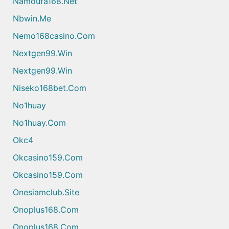
Namoufa168.net
Nbwin.me
Nemo168casino.com
Nextgen99.win
Nextgen99.win
Niseko168bet.com
No1huay
No1huay.com
Okc4
Okcasino159.com
Okcasino159.com
Onesiamclub.site
Onoplus168.com
Onoplus168.com