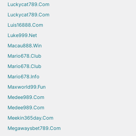
Luckycat789.com
Luckycat789.com
Luis16888.com
Luke999.net
Macau888.win
Mario678.club
Mario678.club
Mario678.info
Maxworld99.fun
Medee989.com
Medee989.com
Meekin365day.com
Megawaysbet789.com