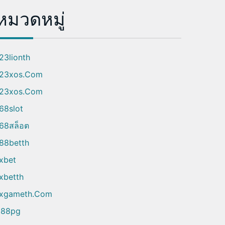
หมวดหมู่
23lionth
123xos.com
123xos.com
68slot
68สล็อต
88betth
xbet
xbetth
1xgameth.com
888pg