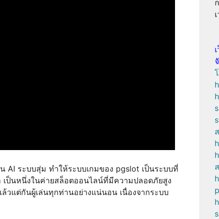
ก
เ
เ
จ
โ
h
h
s
s
ส
h
h
ส
น AI ระบบสุ่ม ทำให้ระบบเกมของ pgslot เป็นระบบที่
h
า เป็นหนึ่งในค่ายสล็อตออนไลน์ที่มีความปลอดภัยสูง
ล้วแต่กันผู้เล่นทุกท่านอย่างแน่นอน เนื่องจากระบบ
h
s