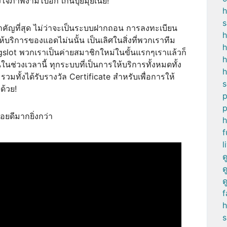
ใจภาพงามไปอีก เกินปุยมุ้ยเนี่ย!
h
ี่สำคัญที่สุด ไม่ว่าจะเป็นระบบฝากถอน การลงทะเบียน
h
บริการของแอดไม่นนั้น เป็นเลิศในสิ่งที่พวกเราทีม
h
gslot พวกเราเป็นค่ายสมาชิกใหม่ในขั้นแรกๆเราแล้วก็
h
นช่วงเวลานี้ ทุกระบบที่เป็นการให้บริการทั้งหมดทั้ง
h
 รวมทั้งได้รับรางวัล Certificate สำหรับเพื่อการให้
s
ด้วย!
p
p
ยดีมากยิ่งกว่า
h
f
l
ด
ด
ด
f
h
s