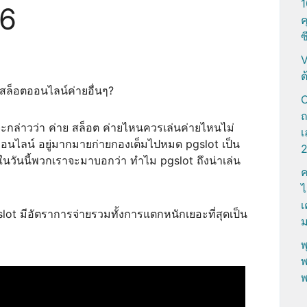
1
66
ค
ซ
V
ต
ยสล็อตออนไลน์ค่ายอื่นๆ?
C
ถ
ะกล่าวว่า ค่าย สล็อต ค่ายไหนควรเล่นค่ายไหนไม่
เ
ออนไลน์ อยู่มากมายก่ายกองเต็มไปหมด pgslot เป็น
้น ในวันนี้พวกเราจะมาบอกว่า ทำไม pgslot ถึงน่าเล่น
ค
ไ
เ
lot มีอัตราการจ่ายรวมทั้งการแตกหนักเยอะที่สุดเป็น
พ
พ
พ