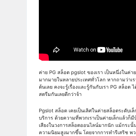
ค่าย PG สล็อต pgslot ของเรา เป็นหนึ่งในค่าย
มากมายในหลายประเทศทั่วโลก หากถามว่าเราเ
ต้นเลย คงจะรู้เรื่องและรู้กันกับเรา PG สล็อต ไ
สตรีมกันเลยดีกว่าจ้า
Pgslot สล็อต เคยเป็นเลิศในค่ายสล็อตระดับเล็ก 
บริการ ด้วยความที่พวกเราเป็นค่ายเล็กแล้วก็มีบ
เสียงในวงการสล็อตออนไลน์มากนัก แม้กระนั้นใ
ความนิยมสูงมากขึ้น โดยจากการทำรีเสริช พวก