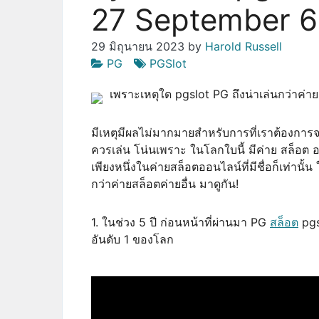
27 September 
29 มิถุนายน 2023
by
Harold Russell
PG
PGSlot
เพราะเหตุใด pgslot PG ถึงน่าเล่นกว่าค่า
มีเหตุมีผลไม่มากมายสำหรับการที่เราต้องการจ
ควรเล่น โน่นเพราะ ในโลกใบนี้ มีค่าย สล็อต 
เพียงหนึ่งในค่ายสล็อตออนไลน์ที่มีชื่อก็เท่านั
กว่าค่ายสล็อตค่ายอื่น มาดูกัน!
1. ในช่วง 5 ปี ก่อนหน้าที่ผ่านมา PG
สล็อต
pgs
อันดับ 1 ของโลก