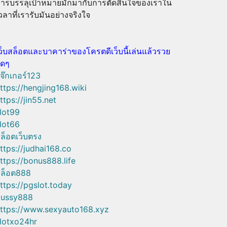
ารบรรลุเป้าหมายมักมากับการตัดสินใจของเราใน
วลาที่เรารับมันอย่างจริงใจ
ว็บสล็อตและบาคาร่าของโครตดีเว็บนี้เล่นแล้วรวย
ัดๆ
จ๊กเกอร์123
ttps://hengjing168.wiki
ttps://jin55.net
lot99
lot66
ล็อตเว็บตรง
ttps://judhai168.co
ttps://bonus888.life
ล็อต888
ttps://pgslot.today
pussy888
ttps://www.sexyauto168.xyz
lotxo24hr