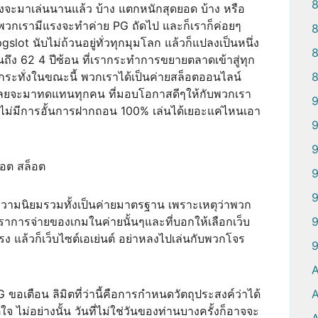
8
คงจะมาเล่นนานแล้ว บ้าง แตกหนักสุดยอด บ้าง หรือ
ห้พวกเรามีแรงจะทำค่าย PG ถัดไป และก็เราก็ค่อยๆ
8
slot นับไม่ถ้วนอยู่ทั่วทุกมุมโลก แล้วก็แปลงเป็นหนึ่ง
8
นถึง 62 4 ปีซ้อน ที่เรากระทำการขยายตลาดเข้าสู่ทุก
8
จนกระทั่งในขณะนี้ พวกเราได้เป็นค่ายสล็อตออนไลน์
ราเลยจะมาทดแทนทุกคน ที่มอบโอกาสดีๆให้กับพวกเรา
9
จะไม่มีการอั้นการฝากถอน 100% เล่นได้เยอะแค่ไหนเอา
9
9
็อต สล็อต
9
9
รับความนิยมรวมทั้งเป็นค่ายมาตรฐาน เพราะเหตุว่าพวก
9
ัตราการจ่ายของเกมในค่ายนั้นๆและที่บอกให้เลือกเว็บ
บตรง แล้วก็เว็บไซต์เอเย่นต์ อย่าหลงไปเล่นกับพวกโจร
9
อเตือน ลิมิตที่ว่านี้คือการกำหนดวัตถุประสงค์ว่าได้
 ไม่อย่างนั้น วันที่ไม่ใช่วันของท่านบางครั้งก็อาจจะ