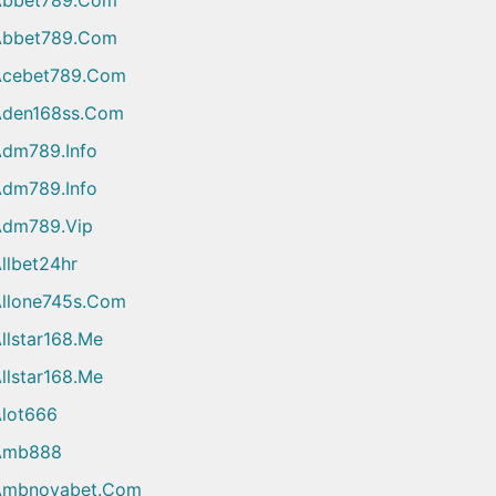
Abbet789.com
Abbet789.com
Acebet789.com
Aden168ss.com
dm789.info
dm789.info
Adm789.vip
llbet24hr
llone745s.com
llstar168.me
llstar168.me
lot666
Amb888
Ambnovabet.com