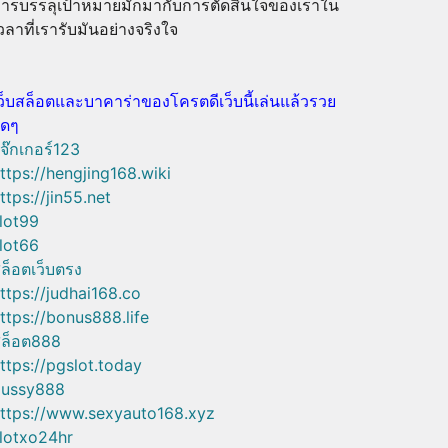
ารบรรลุเป้าหมายมักมากับการตัดสินใจของเราใน
วลาที่เรารับมันอย่างจริงใจ
ว็บสล็อตและบาคาร่าของโครตดีเว็บนี้เล่นแล้วรวย
ัดๆ
จ๊กเกอร์123
ttps://hengjing168.wiki
ttps://jin55.net
lot99
lot66
ล็อตเว็บตรง
ttps://judhai168.co
ttps://bonus888.life
ล็อต888
ttps://pgslot.today
pussy888
ttps://www.sexyauto168.xyz
lotxo24hr