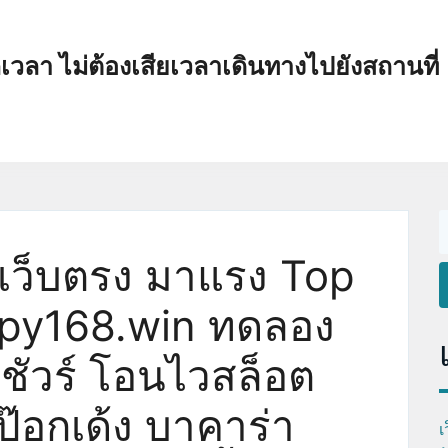
กเวลา ไม่ต้องเสียเวลาเดินทางไปยังสถานที่
ล็อต สามารถชนะรางวัลได้โดยไม่ต้องเสียเงินเข้าระบบ kinomir.kz.
S
f
เว็บตรง มาแรง Top
ppy168.win ทดลอง
นชัวร์ โอนไวสล็อต
ป๊อกเด้ง บาคาร่า
เ