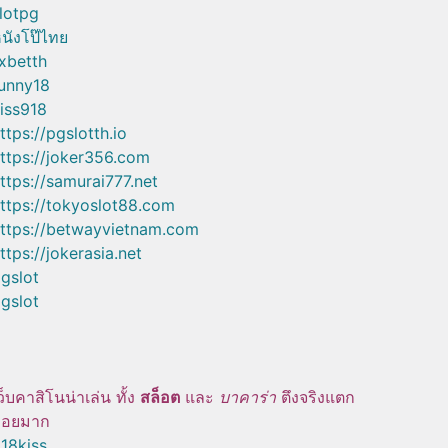
lotpg
นังโป๊ไทย
xbetth
unny18
iss918
ttps://pgslotth.io
ttps://joker356.com
ttps://samurai777.net
ttps://tokyoslot88.com
ttps://betwayvietnam.com
ttps://jokerasia.net
gslot
gslot
ว็บคาสิโนน่าเล่น ทั้ง
สล็อต
และ
บาคาร่า
ตึงจริงแตก
่อยมาก
18kiss