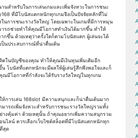
กสนานสำหรับในการเล่นเกมและเพิ่มจังหวะในการชนะ
y168 ที่มีโบนัสแตกหนักทุกเกมจึงเป็นปัจจัยหลักที่ไม่
างในการชนะรางวัลใหญ่ โดยเฉพาะในเกมที่มีการหมุน
งสามารถช่วยทำให้คุณมีโอกาสทำเงินได้มากขึ้น ทำให้
ขึ้น ด้วยเหตุว่าครั้งใดก็ตามโบนัสแตก ผู้เล่นจะได้
A
ป็นประสบการณ์ที่น่าตื่นเต้น
A
ิตในบัญชีของคุณ ทำให้คุณมีเงินทุนเพิ่มเติมอีก
น โบนัสที่แตกหนักจะมีผลให้ผู้เล่นรู้สึกพึงพอใจและก็
A
าคุณมีโอกาสที่กำลังจะได้รับรางวัลใหญ่ในทุกเกม
A
A
ให้การเล่น 168slot มีความสนุกและก็น่าตื่นเต้นมาก
A
กสามารถเพิ่มจังหวะสำหรับการชนะรางวัลใหญ่รวมทั้ง
งคุ้มค่า ด้วยเหตุนั้น ถ้าคุณอยากเพิ่มความสนุกรวม
A
นไลน์ ควรเลือกเว็บไซต์สล็อตที่มีโบนัสแตกหนักทุก
่สุด