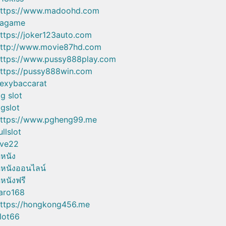
ttps://www.madoohd.com
sagame
ttps://joker123auto.com
ttp://www.movie87hd.com
ttps://www.pussy888play.com
ttps://pussy888win.com
exybaccarat
g slot
gslot
ttps://www.pgheng99.me
ullslot
ive22
ูหนัง
ูหนังออนไลน์
ูหนังฟรี
aro168
ttps://hongkong456.me
lot66