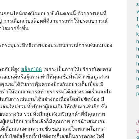
s
ห
นออนไลน์ยอดนิยมอย่างยิ่งในตอนนี้ ด้วยการเล่นที่
1
่ การเลือกเว็บสล็อตที่ดีสามารถทำให้ประสบการณ์
f
จมากยิ่งขึ้น
k
h
ามารถระบุประสิทธิภาพของประสบการณ์การเล่นเกมของ
h
h
h
ภัยที่สูง
สล็อต168
เพราะเป็นการให้บริการโดยตรง
h
อเย่นต์หรือผู้แทน ทำให้คุณเชื่อมั่นได้ว่าข้อมูลส่วน
h
จะได้รับการคุ้มครองป้องกันอย่างเต็มเปี่ยม มี
p
วยทำให้คุณสามารถทำธุรกรรมได้อย่างรวดเร็วและไม่
p
นกับการเล่นเกมได้อย่างต่อเนื่องโดยไม่ขัดข้อง มี
้เล่นใหม่รวมทั้งรักษาผู้เล่นเดิมให้กลับมาเล่นอีก ซึ่ง
ะรางวัล รวมทั้งมีกลุ่มส่งเสริมลูกค้าที่มีคุณภาพ
ู้เล่นได้อย่างเร็วแล้วก็มีคุณภาพ การนำเสนอเกม
เ
่นได้เลือกเล่นตามความชื่นชอบ และไม่พลาดโอกาส
บ
ว็บไซต์สล็อตเว็บไซต์ตรงก็เลยเป็นการตกลงใจที่
9