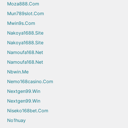
Moza888.com
Mun789slot.com
Mwin9s.com
Nakoya1688.site
Nakoya1688.site
Namoufa168.net
Namoufa168.net
Nbwin.me
Nemo168casino.com
Nextgen99.win
Nextgen99.win
Niseko168bet.com
No1huay