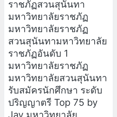
ราชภัฏสวนสุนันทา
มหาวิทยาลัยราชภัฏ
มหาวิทยาลัยราชภัฏ
สวนสุนันทามหาวิทยาลัย
ราชภัฏอันดับ 1
มหาวิทยาลัยราชภัฏ
มหาวิทยาลัยสวนสุนันทา
รับสมัครนักศึกษา ระดับ
ปริญญาตรี Top 75 by
Jay มหาวิทยาลัย