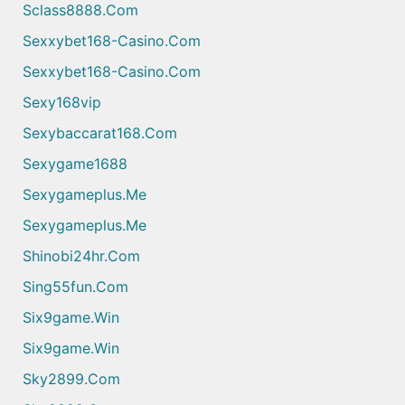
Sclass8888.com
Sexxybet168-Casino.com
Sexxybet168-Casino.com
Sexy168vip
Sexybaccarat168.com
Sexygame1688
Sexygameplus.me
Sexygameplus.me
Shinobi24hr.com
Sing55fun.com
Six9game.win
Six9game.win
Sky2899.com