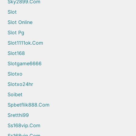
Sky2899.com
Slot
Slot Online
Slot Pg
Slot1111ok.com
Slot168
Slotgame6666
Slotxo
Slotxo24hr
Soibet
Spbetflik888.com
Sretthi99
Ss168vip.com
Ss168vip.com