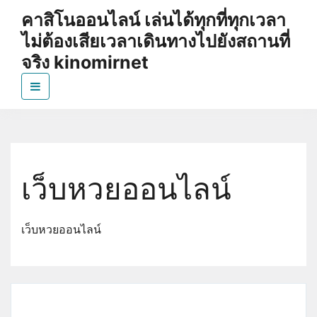
Skip
คาสิโนออนไลน์ เล่นได้ทุกที่ทุกเวลา
to
ไม่ต้องเสียเวลาเดินทางไปยังสถานที่
the
content
จริง kinomirnet
https://kinomir.net เครดิตฟรี ใช้เล่นเกมส์สล็อต สามารถ
ชนะรางวัลได้โดยไม่ต้องเสียเงินเข้าระบบ kinomir.kz. Нет
เว็บหวยออนไลน์
เว็บหวยออนไลน์