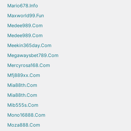
Mario678.info
Maxworld99.fun
Medee989.com
Medee989.com
Meekin365day.com
Megawaysbet789.com
Mercyrosa168.com
Mfj889xx.com
Mia88th.com
Mia88th.com
Mib555s.com
Mono16888.com
Moza888.com