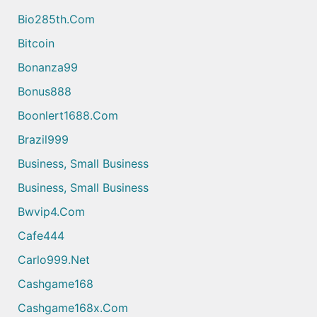
Bio285th.com
Bitcoin
Bonanza99
Bonus888
Boonlert1688.com
Brazil999
Business, Small Business
Business, Small Business
Bwvip4.com
Cafe444
Carlo999.net
Cashgame168
Cashgame168x.com