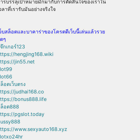
ารบรรลุเป้าหมายมักมากับการตัดสินใจของเราใน
วลาที่เรารับมันอย่างจริงใจ
ว็บสล็อตและบาคาร่าของโครตดีเว็บนี้เล่นแล้วรวย
ัดๆ
จ๊กเกอร์123
ttps://hengjing168.wiki
ttps://jin55.net
lot99
lot66
ล็อตเว็บตรง
ttps://judhai168.co
ttps://bonus888.life
ล็อต888
ttps://pgslot.today
pussy888
ttps://www.sexyauto168.xyz
lotxo24hr