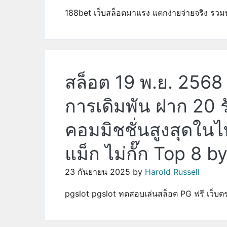
188bet เว็บสล็อตมาแรง แตกง่ายจ่ายจริง รวมทุ
สล็อต 19 พ.ย. 2568 
การเดิมพัน ฝาก 20 
คอมมิชชั่นสูงสุดใน
แม็ก ไม่กั๊ก Top 8 b
23 กันยายน 2025
by
Harold Russell
pgslot pgslot ทดสอบเล่นสล็อต PG ฟรี เว็บตรงไ