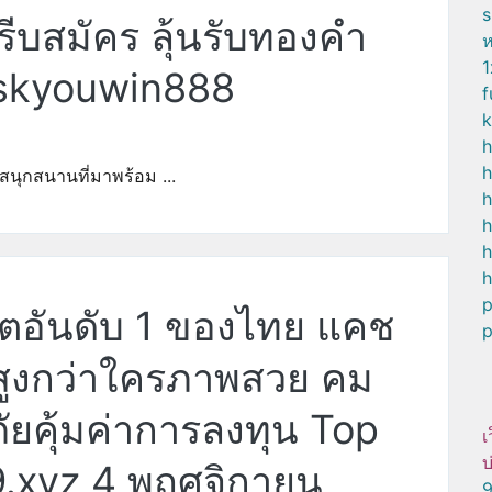
s
ีบสมัคร ลุ้นรับทองคำ
ห
1
askyouwin888
f
k
h
h
ุกสนานที่มาพร้อม ...
h
h
h
h
p
ตอันดับ 1 ของไทย แคช
p
สูงกว่าใครภาพสวย คม
ัยคุ้มค่าการลงทุน Top
เ
บ
.xyz 4 พฤศจิกายน
9