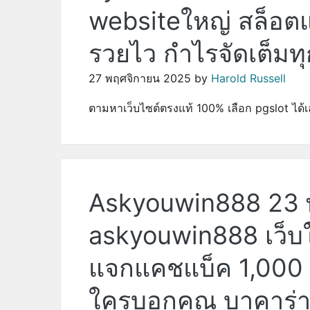
websiteใหญ่ สล็อตแต
รวยไว กำไรจัดเต็ม
27 พฤศจิกายน 2025
by
Harold Russell
ตามหาเว็บไซต์ตรงแท้ 100% เลือก pgslot ได้เลย
Askyouwin888 23 
askyouwin888 เว็บให
แจกแคชแบ็ค 1,000 แ
ใครบอกคุณ บาคาร่า