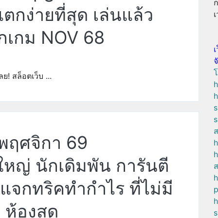
ก
กง่ายที่สุด เล่นแล้ว
เ
ทุกเกม NOV 68
เ
จ
โ
! สล็อตเว็บ ...
h
h
s
s
ส
พฤศจิกา 69
h
h
ญ่ นักเดิมพัน การันตี
ส
h
จกทริคทำกำไร ที่ไม่มี
h
 ห้องสด
s