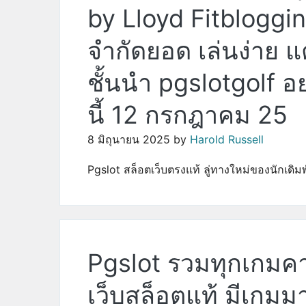
by Lloyd Fitbloggin
จำกัดยอด เล่นง่าย 
ชั้นนำ pgslotgolf อย
นี้ 12 กรกฎาคม 25
8 มิถุนายน 2025
by
Harold Russell
Pgslot สล็อตเว็บตรงแท้ ลู่ทางใหม่ของนักเดิมพัน
Pgslot รวมทุกเกมค
เว็บสล็อตแท้ มีเกมม