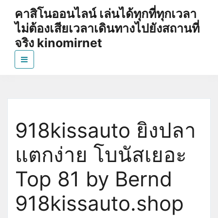
Skip
คาสิโนออนไลน์ เล่นได้ทุกที่ทุกเวลา
to
ไม่ต้องเสียเวลาเดินทางไปยังสถานที่
the
content
จริง kinomirnet
https://kinomir.net เครดิตฟรี ใช้เล่นเกมส์สล็อต สามารถ
ชนะรางวัลได้โดยไม่ต้องเสียเงินเข้าระบบ kinomir.kz. Нет
918kissauto ยิงปลา
แตกง่าย โบนัสเยอะ
Top 81 by Bernd
918kissauto.shop