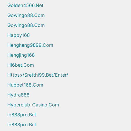
Golden4566.net
Gowingo88.com
Gowingo88.com
Happy168
Hengheng9899.com
Hengjing168
Hi6bet.com
Https://sretthi99.bet/enter/
Hubbet168.com
Hydra888
Hyperclub-Casino.com
Ib888pro.bet
Ib888pro.bet