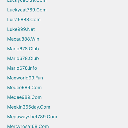
Luckycat789.com
Luckycat789.com
Luis16888.com
Luke999.net
Macau888.win
Mario678.club
Mario678.club
Mario678.info
Maxworld99.fun
Medee989.com
Medee989.com
Meekin365day.com
Megawaysbet789.com
Mercyrosa168.com