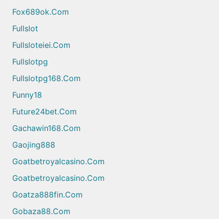
Fox689ok.com
Fullslot
Fullsloteiei.com
Fullslotpg
Fullslotpg168.com
Funny18
Future24bet.com
Gachawin168.com
Gaojing888
Goatbetroyalcasino.com
Goatbetroyalcasino.com
Goatza888fin.com
Gobaza88.com