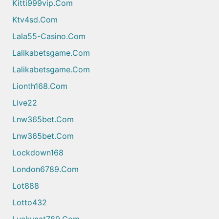
Kitti999vip.com
Ktv4sd.com
Lala55-Casino.com
Lalikabetsgame.com
Lalikabetsgame.com
Lionth168.com
Live22
Lnw365bet.com
Lnw365bet.com
Lockdown168
London6789.com
Lot888
Lotto432