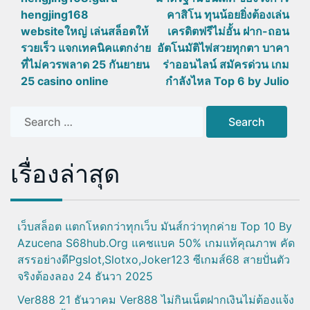
hengjing168
คาสิโน ทุนน้อยยิ่งต้องเล่น
websiteใหญ่ เล่นสล็อตให้
เครดิตฟรีไม่อั้น ฝาก-ถอน
รวยเร็ว แจกเทคนิคแตกง่าย
อัตโนมัติไพ่สวยทุกตา บาคา
ที่ไม่ควรพลาด 25 กันยายน
ร่าออนไลน์ สมัครด่วน เกม
25 casino online
กำลังไหล Top 6 by Julio
Search
for:
เรื่องล่าสุด
เว็บสล็อต แตกโหดกว่าทุกเว็บ มันส์กว่าทุกค่าย Top 10 By
Azucena S68hub.org แคชแบค 50% เกมแท้คุณภาพ คัด
สรรอย่างดีPgslot,Slotxo,Joker123 ซีเกมส์68 สายปั่นตัว
จริงต้องลอง 24 ธันวา 2025
Ver888 21 ธันวาคม Ver888 ไม่กินเน็ตฝากเงินไม่ต้องแจ้ง