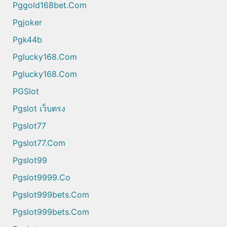
Pggold168bet.com
Pgjoker
Pgk44b
Pglucky168.com
Pglucky168.com
PGSlot
Pgslot เว็บตรง
Pgslot77
Pgslot77.com
Pgslot99
Pgslot9999.co
Pgslot999bets.com
Pgslot999bets.com