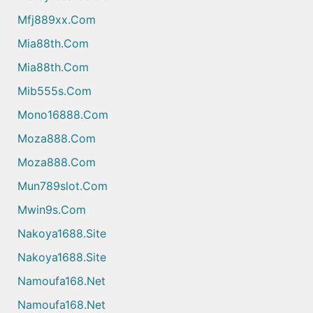
Mfj889xx.com
Mia88th.com
Mia88th.com
Mib555s.com
Mono16888.com
Moza888.com
Moza888.com
Mun789slot.com
Mwin9s.com
Nakoya1688.site
Nakoya1688.site
Namoufa168.net
Namoufa168.net