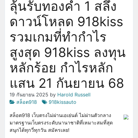
ลุ้นรับทองคำ 1 สลึง
ดาวน์โหลด 918kiss
รวมเกมที่ทำกำไร
สูงสุด 918kiss ลงทุน
หลักร้อย กำไรหลัก
แสน 21 กันยายน 68
19 กันยายน 2025
by
Harold Russell
สล็อต918
918kissauto
สล็อต918 เว็บตรงไม่ผ่านเอเย่นต์ ไม่ผ่านตัวกลาง
มาตรฐานเว็บตรงระดับนานาชาติที่เหมาะสมที่สุด
สนุกได้ทุกวี่ทุกวัน สมัครเลย!