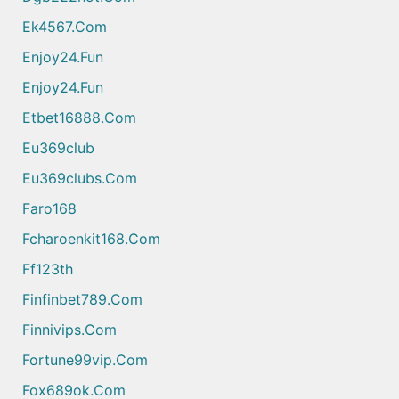
Ek4567.com
Enjoy24.fun
Enjoy24.fun
Etbet16888.com
Eu369club
Eu369clubs.com
Faro168
Fcharoenkit168.com
Ff123th
Finfinbet789.com
Finnivips.com
Fortune99vip.com
Fox689ok.com