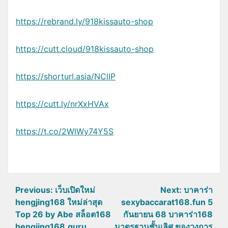
https://rebrand.ly/918kissauto-shop
https://cutt.cloud/918kissauto-shop
https://shorturl.asia/NClIP
https://cutt.ly/nrXxHVAx
https://t.co/2WlWy74Y5S
แนะแนว
Previous:
เว็บเปิดใหม่
Next:
บาคาร่า
hengjing168 ใหม่ล่าสุด
sexybaccarat168.fun 5
เรื่อง
Top 26 by Abe สล็อต168
กันยายน 68 บาคาร่า168
hengjing168.guru
มาตรฐานชั้นเลิศ ของวงการ