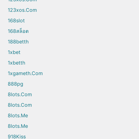
123xos.com
168slot
168สล็อต
188betth
1xbet
1xbetth
1xgameth.com
888pg
8lots.com
8lots.com
8lots.me
8lots.me
918Kiss