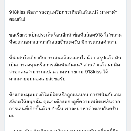
918kiss คือการลงทุนหรือการเดิมพันกันแน่? มาหาคำ
ตอบกัน!
ขอเรียกว่าเป็นประเด็นร้อนอีกหัวข้อที่สล็อต918 ไม่พลาด
ที่จะเสนอมาเสวนากันเลยจ๊านะครับ มีการเสนอคำถาม
ที่น่าสนใจเกี่ยวกับการเล่นสล็อตออนไลน์ว่า สรุปแล้ว มัน
เป็นการลงทุนหรือการเดิมพันกันแน่? ส่วนตัวแล้ว ผมคิด
ว่าทุกคนสามารถแปลความหมายเกม 918kiss ได้
มากมายมุมมองเลยล่ะขอรับ
ซึ่งแต่ละมุมมองก็ไม่มีผิดหรือถูกแน่นอน การพนันกับเกม
สล็อตให้สนุกนั้น คุณจะต้องมองดูที่ความเพลิดเพลินจาก
การเล่นที่เกิดขึ้นด้วย ดังนั้น เราจะมาหาคำตอบกันครับ
ผม