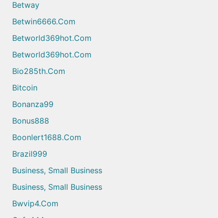
Betway
Betwin6666.com
Betworld369hot.com
Betworld369hot.com
Bio285th.com
Bitcoin
Bonanza99
Bonus888
Boonlert1688.com
Brazil999
Business, Small Business
Business, Small Business
Bwvip4.com