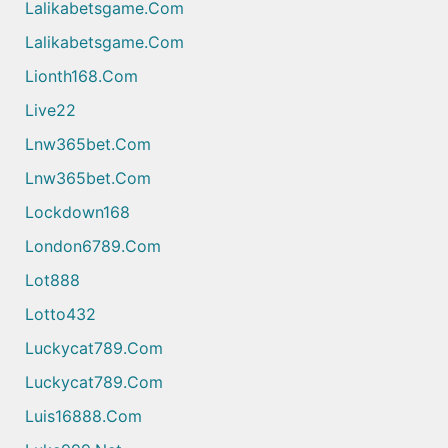
Lalikabetsgame.com
Lalikabetsgame.com
Lionth168.com
Live22
Lnw365bet.com
Lnw365bet.com
Lockdown168
London6789.com
Lot888
Lotto432
Luckycat789.com
Luckycat789.com
Luis16888.com