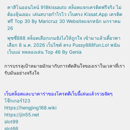
คาสิโนออนไลน์ 918kissauto สล็อตแจกเครดิตฟรีจริง ไม่
ต้องลุ้นเยอะ เล่นสบายกำไรไว เว็บตรง Kissat.app เครดิต
ฟรี Top 30 By Maricruz 30 Websiteแจกหนัก มกราคม
26
พุซซี่888 สล็อตเลือกเกมยังไงให้ถูกใจ เข้ามาแล้วเดี๋ยวพา
เลือก 8 ม.ค. 2026 เว็บไซต์ ตรง Pussy888fun.lol พนัน
เว็บแม่ ทดลองเล่น Top 46 By Genia
การบรรลุเป้าหมายมักมากับการตัดสินใจของเราในเวลาที่เรา
รับมันอย่างจริงใจ
เว็บสล็อตและบาคาร่าของโครตดีเว็บนี้เล่นแล้วรวยจัดๆ
โจ๊กเกอร์123
https://hengjing168.wiki
https://jin55.net
slot99
slot66