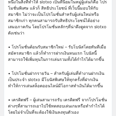
หนึ่งในสิ่งที่ทำให้ slotxo เป็นที่นิยมในหมู่ผู้เล่นก็คือ โปร
โมชั่นพิเศษ แล้วก็ สิทธิประโยชน์ ที่เว็บนี้มอบให้กับ
สมาชิก ไม่ว่าจะเป็นโปรโมชั่นสำหรับผู้เล่นใหม่หรือ
สมาชิกเก่า ทุกคนสามารถรับสิทธิประโยชน์ได้อย่าง
เสมอภาคกัน โดยโปรโมชั่นหลักๆที่น่าดึงดูดจาก slotxo
ดังเช่นว่า
• โปรโมชั่นต้อนรับสมาชิกใหม่ – รับโบนัสโดยทันทีเมื่อ
สมัครสมาชิก แล้วก็ทำการฝากเงินหนแรก โบนัสนี้
สามารถใช้เพิ่มทุนในการเล่นรวมทั้งได้กำไรได้มากขึ้น
• โปรโมชั่นฝากรายวัน – สำหรับผู้เล่นที่ทำงานฝากเงิน
เป็นประจำ slotxo มีโบนัสพิเศษให้ทุกครั้งที่ฝากเงิน
ทำให้การเล่นสล็อตออนไลน์มีโอกาสทำเงินได้มากขึ้น
• เครดิตฟรี – ผู้เล่นสามารถรับ เครดิตฟรี จากโปรโมชั่น
ต่างๆที่สามารถเอาไปใช้ทดสอบเล่นเกมหรือทำกำไรได้
โดยไม่จำเป็นที่จะต้องใช้เงินลงทุนตัวเอง