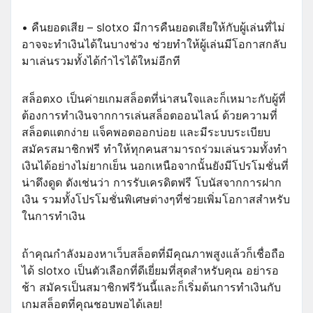
• คืนยอดเสีย – slotxo มีการคืนยอดเสียให้กับผู้เล่นที่ไม่
อาจจะทำเงินได้ในบางช่วง ช่วยทำให้ผู้เล่นมีโอกาสกลับ
มาเล่นรวมทั้งได้กำไรได้ใหม่อีกที
สล็อตxo เป็นค่ายเกมสล็อตที่น่าสนใจและก็เหมาะกับผู้ที่
ต้องการทำเงินจากการเล่นสล็อตออนไลน์ ด้วยความที่
สล็อตแตกง่าย แจ็คพอตออกบ่อย และมีระบบระเบียบ
สมัครสมาชิกฟรี ทำให้ทุกคนสามารถร่วมเล่นรวมทั้งทำ
เงินได้อย่างไม่ยากเย็น นอกเหนือจากนั้นยังมีโปรโมชั่นที่
น่าดึงดูด ดังเช่นว่า การรับเครดิตฟรี โบนัสจากการฝาก
เงิน รวมทั้งโปรโมชั่นพิเศษต่างๆที่ช่วยเพิ่มโอกาสสำหรับ
ในการทำเงิน
ถ้าคุณกำลังมองหาเว็บสล็อตที่มีคุณภาพสูงแล้วก็เชื่อถือ
ได้ slotxo เป็นตัวเลือกที่ดีเยี่ยมที่สุดสำหรับคุณ อย่ารอ
ช้า สมัครเป็นสมาชิกฟรีวันนี้และก็เริ่มต้นการทำเงินกับ
เกมสล็อตที่คุณชอบพอได้เลย!