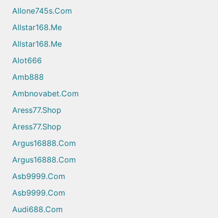
Allone745s.com
Allstar168.me
Allstar168.me
Alot666
Amb888
Ambnovabet.com
Aress77.shop
Aress77.shop
Argus16888.com
Argus16888.com
Asb9999.com
Asb9999.com
Audi688.com