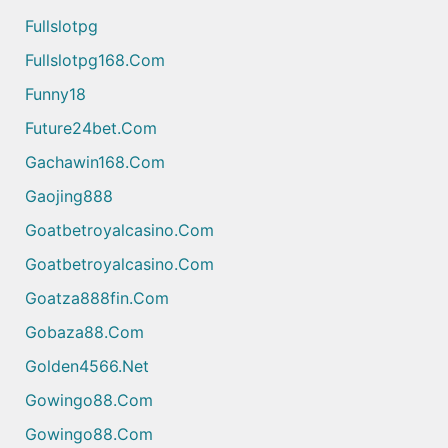
Fullslotpg
Fullslotpg168.com
Funny18
Future24bet.com
Gachawin168.com
Gaojing888
Goatbetroyalcasino.com
Goatbetroyalcasino.com
Goatza888fin.com
Gobaza88.com
Golden4566.net
Gowingo88.com
Gowingo88.com