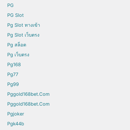
PG
PG Slot
Pg Slot ทางเข้า
Pg Slot เว็บตรง
Pg สล็อต
Pg เว็บตรง
Pg168
Pg77
Pg99
Pggold168bet.com
Pggold168bet.com
Pgjoker
Pgk44b