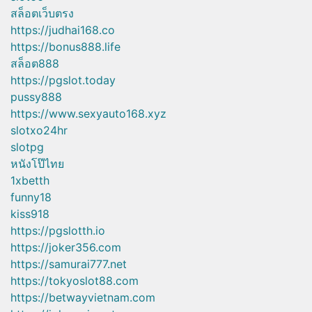
สล็อตเว็บตรง
https://judhai168.co
https://bonus888.life
สล็อต888
https://pgslot.today
pussy888
https://www.sexyauto168.xyz
slotxo24hr
slotpg
หนังโป๊ไทย
1xbetth
funny18
kiss918
https://pgslotth.io
https://joker356.com
https://samurai777.net
https://tokyoslot88.com
https://betwayvietnam.com