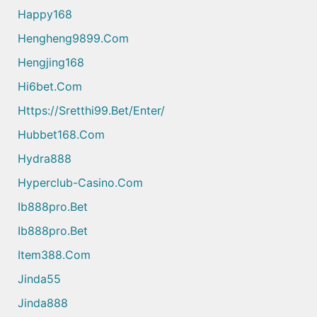
Happy168
Hengheng9899.com
Hengjing168
Hi6bet.com
Https://sretthi99.bet/enter/
Hubbet168.com
Hydra888
Hyperclub-Casino.com
Ib888pro.bet
Ib888pro.bet
Item388.com
Jinda55
Jinda888