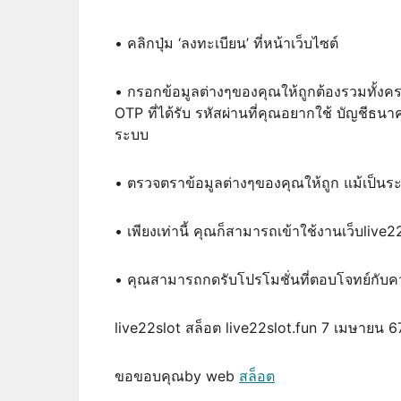
• คลิกปุ่ม ‘ลงทะเบียน’ ที่หน้าเว็บไซต์
• กรอกข้อมูลต่างๆของคุณให้ถูกต้องรวมทั้งครบถ
OTP ที่ได้รับ รหัสผ่านที่คุณอยากใช้ บัญชี
ระบบ
• ตรวจตราข้อมูลต่างๆของคุณให้ถูก แม้เป็นร
• เพียงเท่านี้ คุณก็สามารถเข้าใช้งานเว็บliv
• คุณสามารถกดรับโปรโมชั่นที่ตอบโจทย์กับค
live22slot สล็อต live22slot.fun 7 เมษายน
ขอขอบคุณby web
สล็อต