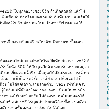
h
live22ไม่ใช่ทุกๆอย่างของชีวิต ถ้าเกิดคุณเล่นแล้วไม่
h
พิ่มเพื่อเล่นต่อหรือแปลงเกมเล่นทันทีขอรับ เล่นเสียให้
h
ล่นlive22แล้ว ค่อยเล่นใหม่ เป็นการรีเซ็ตตนเองให้
h
h
s
ววันนี้ ลงทะเบียนฟรี สมัครด้วยตัวเองตามขั้นตอน
p
p
h
อตออนไลน์แบบอย่างมือใหม่ฝึกหัดเล่น เรา live22 ก็
f
ม่รับโบนัส 50% ให้กับคุณอีกด้วยนะครับ เพราะเหตุว่า
l
ต
ที่ยอดเยี่ยมตอนนี้จริงๆเพื่อคุณได้เปิดประสบการณ์การ
ด
ป็นกำ แล้วก็เคล็ดวิธีต่างๆที่พวกเราได้เสนอไป ก็
ด
้วย ไม่ใช่แค่เฉพาะเกมจากค่าย live22 เท่านั้นครับ
ด
ับผู้ใดกันแน่ที่พึงพอใจอยากจะลงทะเบียนเป็นสมาชิก
f
ยตัวเองได้เลยจ๊ะขอรับ ไม่ต้องรอแอดไม่นสมัครให้
h
ในทันที สมัครฟรี ไร้คุณค่าประเพณีใดๆทั้งปวง สมัคร
s
สมัครตามขั้นตอนต่างๆดังต่อไปนี้ได้เลย