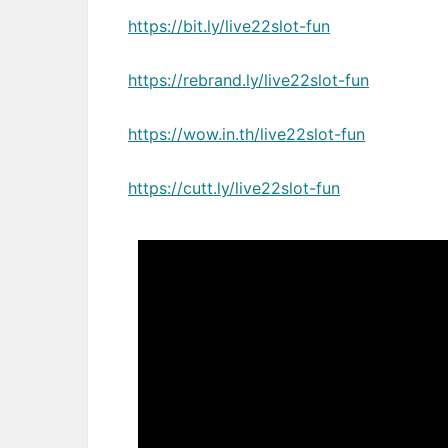
https://bit.ly/live22slot-fun
https://rebrand.ly/live22slot-fun
https://wow.in.th/live22slot-fun
https://cutt.ly/live22slot-fun