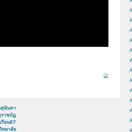
A
A
A
A
A
A
สุนันทา
A
ฏราชภัฏ
เรียน67
ิทยาลัย