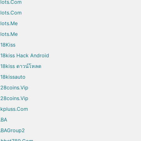
lots.com
lots.com
lots.me
lots.me
18Kiss
18kiss Hack Android
18kiss ดาวน์โหลด
18kissauto
28coins.vip
28coins.vip
kpluss.com
ABA
ABAGroup2