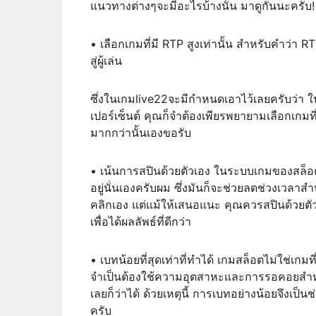
แนวทางต่างๆจะมีอะไรบ้างนั้น มาดูกันนะครับ!
• เลือกเกมที่มี RTP สูงเท่านั้น สำหรับคำว่า 
สู่ผู้เล่น
ซึ่งในเกมlive22จะมีกำหนดเอาไว้เลยครับว่า ใน
เปอร์เซ็นต์ คุณก็จำต้องเพียรพยายามเลือกเกมที่ม
มากกว่านั้นเองขอรับ
• เน้นการสปินด้วยตัวเอง ในระบบเกมของสล็อ
อยู่นั่นเองครับผม ซึ่งมันก็จะช่วยลดช่วงเวลาสำ
คลิกเอง แต่แม้ให้เสนอแนะ คุณควรสปินด้วยตัว
เพื่อได้ผลลัพธ์ที่ดีกว่า
• เบทน้อยที่สุดเท่าที่ทำได้ เกมสล็อตไม่ใช่เก
จำเป็นต้องใช้ความอุตสาหะและการรอคอยสำหร
เลยก็ว่าได้ ด้วยเหตุนี้ การเบทอย่างน้อยจึงเ
ครับ