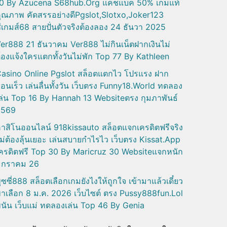
0 By Azucena S68hub.org แคชแบค 50% เกมแท้
ุณภาพ คัดสรรอย่างดีPgslot,Slotxo,Joker123
ีเกมส์68 สายปั่นตัวจริงต้องลอง 24 ธันวา 2025
er888 21 ธันวาคม Ver888 ไม่กินเน็ตฝากเงินไม่
้องแจ้งใครแตกทั้งวันไม่พัก Top 77 By Kathleen
asino Online Pgslot สล็อตแตกไว โปรแรง ฝาก
อนเร็ว เล่นลื่นทั้งวัน เว็บตรง Funny18.world ทดลอง
ล่น Top 16 By Hannah 13 Websiteตรง กุมภาพันธ์
2569
าสิโนออนไลน์ 918kissauto สล็อตแจกเครดิตฟรีจริง
ม่ต้องลุ้นเยอะ เล่นสบายกำไรไว เว็บตรง Kissat.app
ครดิตฟรี Top 30 By Maricruz 30 Websiteแจกหนัก
มกราคม 26
ุซซี่888 สล็อตเลือกเกมยังไงให้ถูกใจ เข้ามาแล้วเดี๋ยว
าเลือก 8 ม.ค. 2026 เว็บไซต์ ตรง Pussy888fun.lol
นัน เว็บแม่ ทดลองเล่น Top 46 By Genia