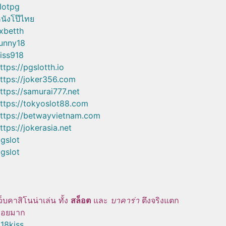
lotpg
นังโป๊ไทย
xbetth
unny18
iss918
ttps://pgslotth.io
ttps://joker356.com
ttps://samurai777.net
ttps://tokyoslot88.com
ttps://betwayvietnam.com
ttps://jokerasia.net
gslot
gslot
ว็บคาสิโนน่าเล่น ทั้ง
สล็อต
และ
บาคาร่า
ตึงจริงแตก
่อยมาก
18kiss