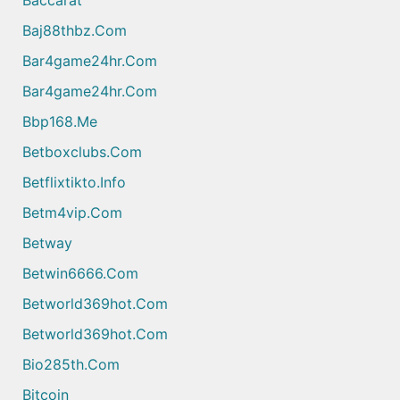
Baj88thbz.com
Bar4game24hr.com
Bar4game24hr.com
Bbp168.me
Betboxclubs.com
Betflixtikto.info
Betm4vip.com
Betway
Betwin6666.com
Betworld369hot.com
Betworld369hot.com
Bio285th.com
Bitcoin