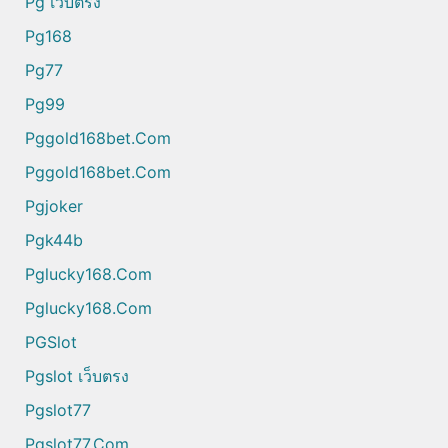
Pg เว็บตรง
Pg168
Pg77
Pg99
Pggold168bet.com
Pggold168bet.com
Pgjoker
Pgk44b
Pglucky168.com
Pglucky168.com
PGSlot
Pgslot เว็บตรง
Pgslot77
Pgslot77.com