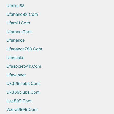
Ufafox88
Ufaheno88.com
Ufam11.com
Ufamnn.com
Ufanance
Ufanance789.com
Ufasnake
Ufasocietyth.com
Ufawinner
Uk369clubs.com
Uk369clubs.com
Usa899.com
Veera6999.com