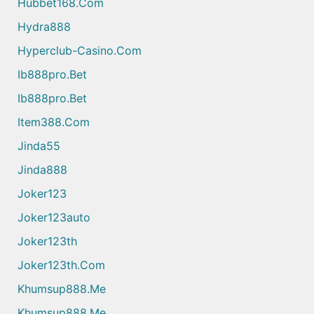
Hubbet168.com
Hydra888
Hyperclub-Casino.com
Ib888pro.bet
Ib888pro.bet
Item388.com
Jinda55
Jinda888
Joker123
Joker123auto
Joker123th
Joker123th.com
Khumsup888.me
Khumsup888.me