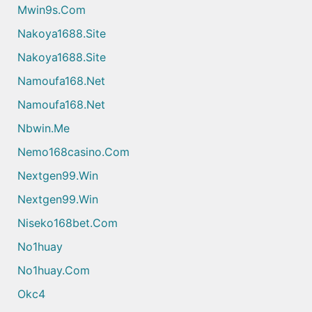
Mwin9s.com
Nakoya1688.site
Nakoya1688.site
Namoufa168.net
Namoufa168.net
Nbwin.me
Nemo168casino.com
Nextgen99.win
Nextgen99.win
Niseko168bet.com
No1huay
No1huay.com
Okc4