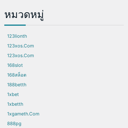
หมวดหมู่
123lionth
123xos.com
123xos.com
168slot
168สล็อต
188betth
1xbet
1xbetth
1xgameth.com
888pg