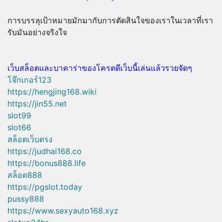
การบรรลุเป้าหมายมักมากับการตัดสินใจของเราในเวลาที่เรา
รับมันอย่างจริงใจ
เว็บสล็อตและบาคาร่าของโครตดีเว็บนี้เล่นแล้วรวยจัดๆ
โจ๊กเกอร์123
https://hengjing168.wiki
https://jin55.net
slot99
slot66
สล็อตเว็บตรง
https://judhai168.co
https://bonus888.life
สล็อต888
https://pgslot.today
pussy888
https://www.sexyauto168.xyz