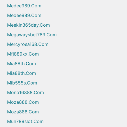
Medee989.com
Medee989.com
Meekin365day.com
Megawaysbet789.com
Mercyrosa168.com
Mfj889xx.com
Mia88th.com
Mia88th.com
Mib555s.com
Mono16888.com
Moza888.com
Moza888.com
Mun789slot.com