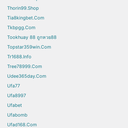
Thorin99.shop
Tia8kingbet.com
Tkbpgg.com
Tookhuay 88 ถูกหวย88
Topstar359win.com
Tr1688.info
Tree78999.com
Udee365day.com
Ufa77
Ufa8997
Ufabet
Ufabomb
Ufad168.com