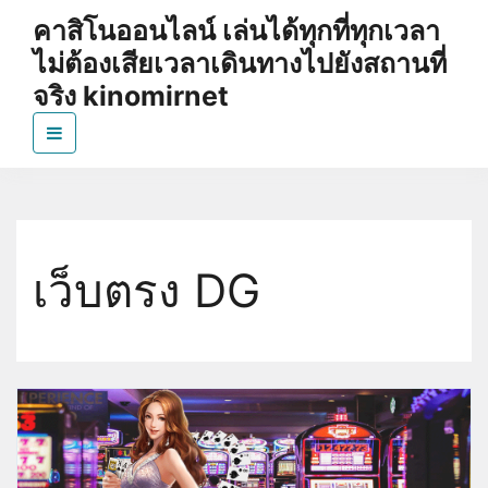
Skip
คาสิโนออนไลน์ เล่นได้ทุกที่ทุกเวลา
to
ไม่ต้องเสียเวลาเดินทางไปยังสถานที่
the
content
จริง kinomirnet
https://kinomir.net เครดิตฟรี ใช้เล่นเกมส์สล็อต สามารถ
ชนะรางวัลได้โดยไม่ต้องเสียเงินเข้าระบบ kinomir.kz. Нет
เว็บตรง DG