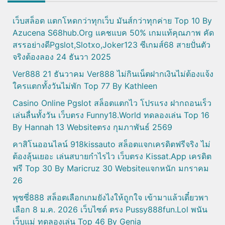
เว็บสล็อต แตกโหดกว่าทุกเว็บ มันส์กว่าทุกค่าย Top 10 By
Azucena S68hub.org แคชแบค 50% เกมแท้คุณภาพ คัด
สรรอย่างดีPgslot,Slotxo,Joker123 ซีเกมส์68 สายปั่นตัว
จริงต้องลอง 24 ธันวา 2025
Ver888 21 ธันวาคม Ver888 ไม่กินเน็ตฝากเงินไม่ต้องแจ้ง
ใครแตกทั้งวันไม่พัก Top 77 By Kathleen
Casino Online Pgslot สล็อตแตกไว โปรแรง ฝากถอนเร็ว
เล่นลื่นทั้งวัน เว็บตรง Funny18.world ทดลองเล่น Top 16
By Hannah 13 Websiteตรง กุมภาพันธ์ 2569
คาสิโนออนไลน์ 918kissauto สล็อตแจกเครดิตฟรีจริง ไม่
ต้องลุ้นเยอะ เล่นสบายกำไรไว เว็บตรง Kissat.app เครดิต
ฟรี Top 30 By Maricruz 30 Websiteแจกหนัก มกราคม
26
พุซซี่888 สล็อตเลือกเกมยังไงให้ถูกใจ เข้ามาแล้วเดี๋ยวพา
เลือก 8 ม.ค. 2026 เว็บไซต์ ตรง Pussy888fun.lol พนัน
เว็บแม่ ทดลองเล่น Top 46 By Genia