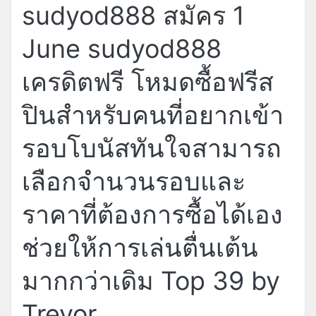
sudyod888 สมัคร 1
June sudyod888
เครดิตฟรี โหมดซื้อฟรีส
ปินสำหรับคนที่อยากเข้า
รอบโบนัสทันใจสามารถ
เลือกจำนวนรอบและ
ราคาที่ต้องการซื้อได้เอง
ช่วยให้การเล่นตื่นเต้น
มากกว่าเดิม Top 39 by
Trevor