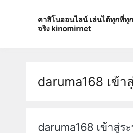
Skip
to
the
คาสิโนออนไลน์ เล่นได้ทุกที่ทุ
content
จริง kinomirnet
https://kinomir.net เครดิตฟรี ใช้เล่นเกมส์ส
daruma168 เข้าส
daruma168 เข้าสู่ร