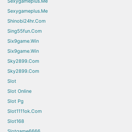
Sexygameplus.me
Sexygameplus.me
Shinobi24hr.com
Sing55fun.com
Six9game.win
Six9game.win
Sky2899.com
Sky2899.com
Slot
Slot Online
Slot Pg
Slot1111ok.com
Slot168
Slotgame6666