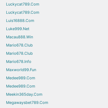
Luckycat789.com
Luckycat789.com
Luis16888.com
Luke999.net
Macau888.win
Mario678.club
Mario678.club
Mario678.info
Maxworld99.fun
Medee989.com
Medee989.com
Meekin365day.com
Megawaysbet789.com