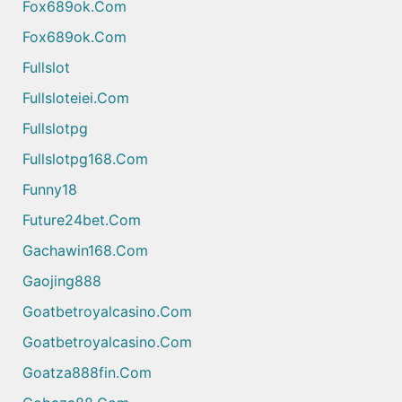
Fox689ok.com
Fox689ok.com
Fullslot
Fullsloteiei.com
Fullslotpg
Fullslotpg168.com
Funny18
Future24bet.com
Gachawin168.com
Gaojing888
Goatbetroyalcasino.com
Goatbetroyalcasino.com
Goatza888fin.com