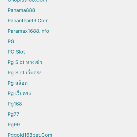
Panama888
Pananthai99.com
Paramax1688.info
PG
PG Slot
Pg Slot ทางเข้า
Pg Slot เว็บตรง
Pg สล็อต
Pg เว็บตรง
Pg168
Pg77
Pg99
Pggold168bet.com