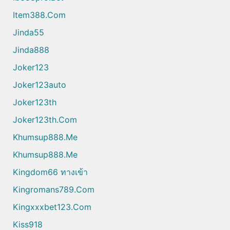
Item388.com
Jinda55
Jinda888
Joker123
Joker123auto
Joker123th
Joker123th.com
Khumsup888.me
Khumsup888.me
Kingdom66 ทางเข้า
Kingromans789.com
Kingxxxbet123.com
Kiss918