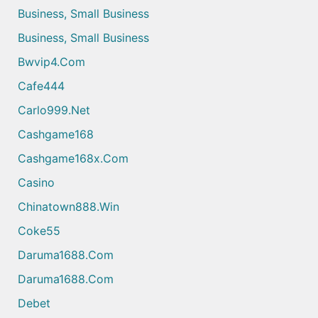
Business, Small Business
Business, Small Business
Bwvip4.com
Cafe444
Carlo999.net
Cashgame168
Cashgame168x.com
Casino
Chinatown888.win
Coke55
Daruma1688.com
Daruma1688.com
Debet