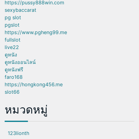
https://pussy888win.com
sexybaccarat
pg slot
pgslot
https://www.pgheng99.me
fullslot
live22
ดูหนัง
ดูหนังออนไลน์
ดูหนังฟรี
faro168
https://hongkong456.me
slot66
หมวดหมู่
123lionth