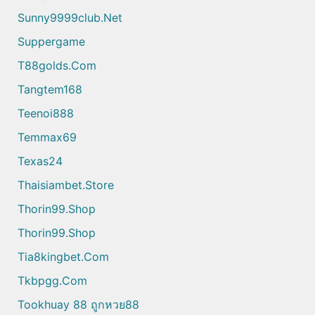
Sunny9999club.net
Suppergame
T88golds.com
Tangtem168
Teenoi888
Temmax69
Texas24
Thaisiambet.store
Thorin99.shop
Thorin99.shop
Tia8kingbet.com
Tkbpgg.com
Tookhuay 88 ถูกหวย88