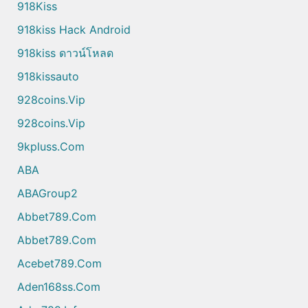
918Kiss
918kiss Hack Android
918kiss ดาวน์โหลด
918kissauto
928coins.vip
928coins.vip
9kpluss.com
ABA
ABAGroup2
Abbet789.com
Abbet789.com
Acebet789.com
Aden168ss.com