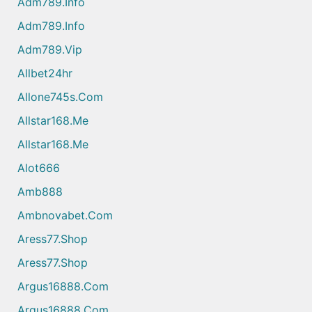
Adm789.info
Adm789.info
Adm789.vip
Allbet24hr
Allone745s.com
Allstar168.me
Allstar168.me
Alot666
Amb888
Ambnovabet.com
Aress77.shop
Aress77.shop
Argus16888.com
Argus16888.com