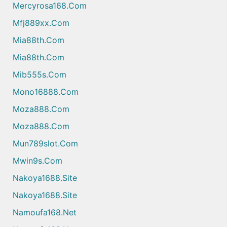
Mercyrosa168.com
Mfj889xx.com
Mia88th.com
Mia88th.com
Mib555s.com
Mono16888.com
Moza888.com
Moza888.com
Mun789slot.com
Mwin9s.com
Nakoya1688.site
Nakoya1688.site
Namoufa168.net