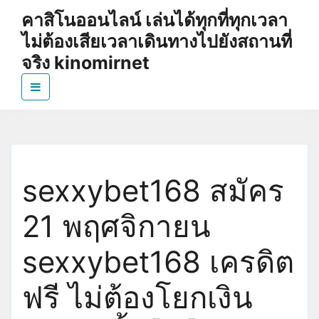
Skip
คาสิโนออนไลน์ เล่นได้ทุกที่ทุกเวลา
to
ไม่ต้องเสียเวลาเดินทางไปยังสถานที่
the
content
จริง kinomirnet
https://kinomir.net เครดิตฟรี ใช้เล่นเกมส์สล็อต สามารถ
ชนะรางวัลได้โดยไม่ต้องเสียเงินเข้าระบบ kinomir.kz. Нет
sexxybet168 สมัคร
21 พฤศจิกายน
sexxybet168 เครดิต
ฟรี ไม่ต้องโยกเงิน