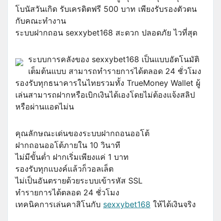
โบนัสวันเกิด รับเครดิตฟรี 500 บาท เพียงรับรองตัวตน
กับคณะทำงาน
ระบบฝากถอน sexxybet168 สะดวก ปลอดภัย ไวที่สุด
ระบบการคลังของ sexxybet168 เป็นแบบอัตโนมัติ
เต็มต้นแบบ สามารถทำรายการได้ตลอด 24 ชั่วโมง
รองรับทุกธนาคารในไทยรวมทั้ง TrueMoney Wallet ผู้
เล่นสามารถฝากหรือเบิกเงินได้เองโดยไม่ต้องแจ้งสลิป
หรือผ่านแอดไม่น
คุณลักษณะเด่นของระบบฝากถอนออโต้
ฝากถอนออโต้ภายใน 10 วินาที
ไม่มีขั้นต่ำ ฝากเริ่มเพียงแค่ 1 บาท
รองรับทุกแบงค์แล้วก็วอลเล็ต
ไม่เป็นอันตรายด้วยระบบเข้ารหัส SSL
ทำรายการได้ตลอด 24 ชั่วโมง
เทคนิคการเล่นคาสิโนกับ
sexxybet168
ให้ได้เงินจริง