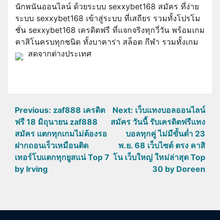
นักพนันออนไลน์ ด้วยระบบ sexxybet168 สมัคร ที่ง่าย
ระบบ sexxybet168 เข้าสู่ระบบ ที่เสถียร รวมทั้งโปรโม
ชั่น sexxybet168 เครดิตฟรี ที่แจกจริงทุกวี่วัน พร้อมเกม
คาสิโนครบทุกชนิด ทั้งบาคาร่า สล็อต กีฬา รวมทั้งเกม
สดจากต่างประเทศ
แนะแนว
Previous:
zaf888 เครดิต
Next:
เว็บแทงบอลออนไลน์
ฟรี 18 มิถุนายน zaf888
สมัคร วันนี้ รับเครดิตฟรีแทง
เรื่อง
สมัคร แตกทุกเกมไม่ต้องรอ
บอลทุกคู่ ไม่มีขั้นต่ำ 23
ฝากถอนเร็วเหมือนติด
พ.ย. 68 เว็บไซต์ ตรง คาสิ
เทอร์โบแตกทุกยูสแน่ Top 7
โน เว็บใหญ่ ใหม่ล่าสุด Top
by Irving
30 by Doreen