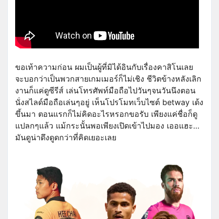
ขอเท้าความก่อน ผมเป็นผู้ที่มิได้อินกับเรื่องคาสิโนเลย
จะบอกว่าเป็นพวกสายเกมเมอร์ก็ไม่เชิง ชีวิตข้างหลังเลิก
งานก็แค่ดูซีรีส์ เล่นโทรศัพท์มือถือไปวันๆจนวันนึงตอน
นั่งสไลด์มือถือเล่นๆอยู่ เห็นโปรโมทเว็บไซต์ betway เด้ง
ขึ้นมา ตอนแรกก็ไม่คิดอะไรหรอกขอรับ เพียงแค่ชื่อก็ดู
แปลกๆแล้ว แม้กระนั้นพอเพียงเปิดเข้าไปมอง เออแฮะ…
มันดูน่าดึงดูดกว่าที่คิดเยอะเลย