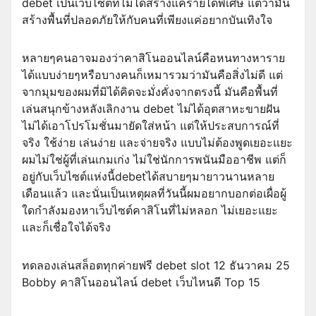
debet เป็นเว็บไซต์ที่ไม่ได้สร้างแค่รายได้พิเศษ แต่ว่ามัน
สร้างพื้นที่ปลอดภัยให้กับคนที่เพียงแค่อยากบันเทิงใจ
หลายๆคนอาจมองว่าคาสิโนออนไลน์คือหนทางหาราย
ได้แบบง่ายๆหรือบางคนก็เหมารวมว่ามันคือสิ่งไม่ดี แต่
จากมุมของผมที่มิได้คิดจะมั่งคั่งจากตรงนี้ มันคือพื้นที่
เล่นสนุกข้างหลังเลิกงาน debet ไม่ได้อุตสาหะขายฝัน
ไม่ได้เอาโปรโมชั่นมายัดใส่หน้า แต่ให้ประสบการณ์ที่
จริง ใช้ง่าย เล่นง่าย และจ่ายจริง แบบไม่ต้องพูดเยอะแยะ
ผมไม่ใช่ผู้ที่เล่นเกมเก่ง ไม่ใช่นักการพนันมืออาชีพ แต่ก็
อยู่กับเว็บไซต์แห่งนี้debetได้สบายๆมายาวนานหลาย
เดือนแล้ว และนั่นเป็นเหตุผลที่วันนี้ผมอยากบอกต่อเผื่อผู้
ใดกำลังมองหาเว็บไซต์คาสิโนที่ไม่หลอก ไม่เยอะแยะ
และก็เชื่อใจได้จริง
ทดลองเล่นสล็อตทุกค่ายฟรี debet slot 12 ธันวาคม 25
Bobby คาสิโนออนไลน์ debet เว็บไหนดี Top 15