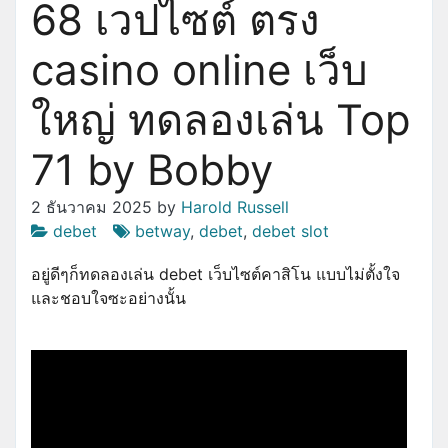
68 เวปไซต์ ตรง
casino online เว็บ
ใหญ่ ทดลองเล่น Top
71 by Bobby
2 ธันวาคม 2025
by
Harold Russell
debet
betway
,
debet
,
debet slot
อยู่ดีๆก็ทดลองเล่น debet เว็บไซต์คาสิโน แบบไม่ตั้งใจ
และชอบใจซะอย่างนั้น