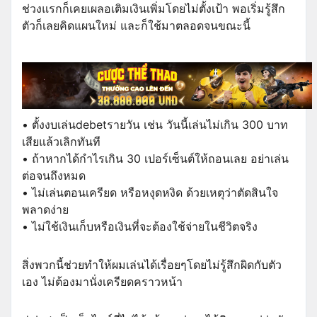
ช่วงแรกก็เคยเผลอเติมเงินเพิ่มโดยไม่ตั้งเป้า พอเริ่มรู้สึก
ตัวก็เลยคิดแผนใหม่ และก็ใช้มาตลอดจนขณะนี้
• ตั้งงบเล่นdebetรายวัน เช่น วันนี้เล่นไม่เกิน 300 บาท
เสียแล้วเลิกทันที
• ถ้าหากได้กำไรเกิน 30 เปอร์เซ็นต์ให้ถอนเลย อย่าเล่น
ต่อจนถึงหมด
• ไม่เล่นตอนเครียด หรือหงุดหงิด ด้วยเหตุว่าตัดสินใจ
พลาดง่าย
• ไม่ใช้เงินเก็บหรือเงินที่จะต้องใช้จ่ายในชีวิตจริง
สิ่งพวกนี้ช่วยทำให้ผมเล่นได้เรื่อยๆโดยไม่รู้สึกผิดกับตัว
เอง ไม่ต้องมานั่งเครียดคราวหน้า