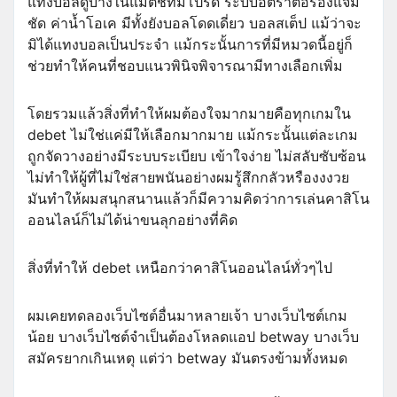
แทงบอลดูบ้างในแมตช์ทีมโปรด ระบบอัตราต่อรองแจ่ม
ชัด ค่าน้ำโอเค มีทั้งยังบอลโดดเดี่ยว บอลสเต็ป แม้ว่าจะ
มิได้แทงบอลเป็นประจำ แม้กระนั้นการที่มีหมวดนี้อยู่ก็
ช่วยทำให้คนที่ชอบแนวพินิจพิจารณามีทางเลือกเพิ่ม
โดยรวมแล้วสิ่งที่ทำให้ผมต้องใจมากมายคือทุกเกมใน
debet ไม่ใช่แค่มีให้เลือกมากมาย แม้กระนั้นแต่ละเกม
ถูกจัดวางอย่างมีระบบระเบียบ เข้าใจง่าย ไม่สลับซับซ้อน
ไม่ทำให้ผู้ที่ไม่ใช่สายพนันอย่างผมรู้สึกกลัวหรืองงงวย
มันทำให้ผมสนุกสนานแล้วก็มีความคิดว่าการเล่นคาสิโน
ออนไลน์ก็ไม่ได้น่าขนลุกอย่างที่คิด
สิ่งที่ทำให้ debet เหนือกว่าคาสิโนออนไลน์ทั่วๆไป
ผมเคยทดลองเว็บไซต์อื่นมาหลายเจ้า บางเว็บไซต์เกม
น้อย บางเว็บไซต์จำเป็นต้องโหลดแอป betway บางเว็บ
สมัครยากเกินเหตุ แต่ว่า betway มันตรงข้ามทั้งหมด