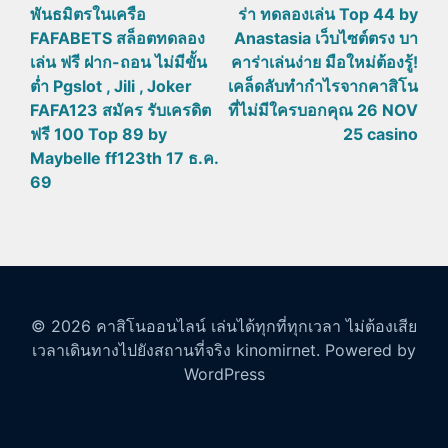
พันธมิตรในเครือ
ร่า ทดลองเล่น Top 44 by
เรื่อง
FAFABETS สล็อตทดลอง
Anastasia เว็บไซต์ตรง บา
เล่น ฟรี ฝาก-ถอน ไม่มีขั้น
คาร่าเล่นง่าย มือใหม่ต้องรู้!
ต่ำ Pgslot , Jili , Joker
เคล็ดลับทำกำไรจากคาสิโน
FAFA123 สมัคร รับเครดิต
ที่ไม่มีใครบอกคุณ 26 NOV
ฟรี 100 Top 89 by
25 casino
Maybelle ff123th 17 ธ.ค.
69
© 2026
คาสิโนออนไลน์ เล่นได้ทุกที่ทุกเวลา ไม่ต้องเสีย
เวลาเดินทางไปยังสถานที่จริง kinomirnet.
Powered by
WordPress