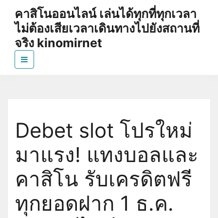
Skip
คาสิโนออนไลน์ เล่นได้ทุกที่ทุกเวลา
to
ไม่ต้องเสียเวลาเดินทางไปยังสถานที่
the
content
จริง kinomirnet
https://kinomir.net เครดิตฟรี ใช้เล่นเกมส์สล็อต สามารถ
ชนะรางวัลได้โดยไม่ต้องเสียเงินเข้าระบบ kinomir.kz. Нет
Debet slot โปรใหม่
มาแรง! แทงบอลและ
คาสิโน รับเครดิตฟรี
ทุกยอดฝาก 1 ธ.ค.