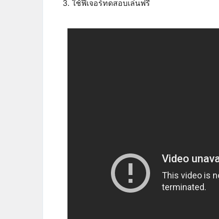
3. ใช้ฟีเจอร์ทดสอบเล่นฟรี