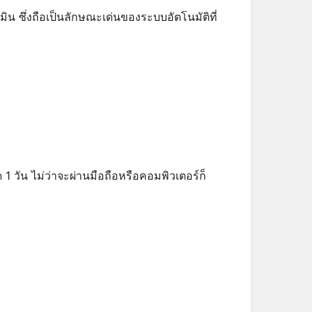
ิน ซึ่งถือเป็นลักษณะเด่นของระบบอัตโนมัติที่
1 วัน ไม่ว่าจะผ่านมือถือหรือคอมพิวเตอร์ก็