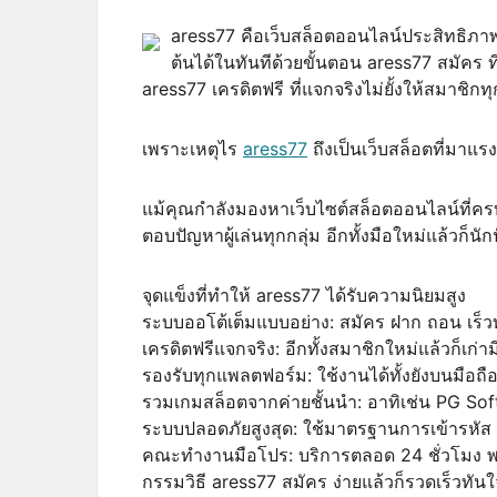
aress77 คือเว็บสล็อตออนไลน์ประสิทธิภาพสู
ต้นได้ในทันทีด้วยขั้นตอน aress77 สมัคร ท
aress77 เครดิตฟรี ที่แจกจริงไม่ยั้งให้สมาชิก
เพราะเหตุไร
aress77
ถึงเป็นเว็บสล็อตที่มาแรงท
แม้คุณกำลังมองหาเว็บไซต์สล็อตออนไลน์ที่ครบเ
ตอบปัญหาผู้เล่นทุกกลุ่ม อีกทั้งมือใหม่แล้วก็น
จุดแข็งที่ทำให้ aress77 ได้รับความนิยมสูง
ระบบออโต้เต็มแบบอย่าง: สมัคร ฝาก ถอน เร็วท
เครดิตฟรีแจกจริง: อีกทั้งสมาชิกใหม่แล้วก็เก่ามี
รองรับทุกแพลตฟอร์ม: ใช้งานได้ทั้งยังบนมือถื
รวมเกมสล็อตจากค่ายชั้นนำ: อาทิเช่น PG Soft,
ระบบปลอดภัยสูงสุด: ใช้มาตรฐานการเข้ารหัส 
คณะทำงานมือโปร: บริการตลอด 24 ชั่วโมง พ
กรรมวิธี aress77 สมัคร ง่ายแล้วก็รวดเร็วทัน