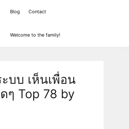
Blog
Contact
Welcome to the family!
 Нет
ะบบ เห็นเพื่อน
สุดๆ Top 78 by