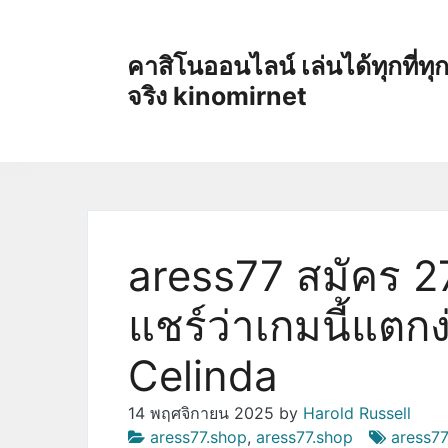
Skip
to
the
คาสิโนออนไลน์ เล่นได้ทุกที่ทุ
content
จริง kinomirnet
https://kinomir.net เครดิตฟรี ใช้เล่นเกมส์ส
aress77 สมัคร 27
แชร์ว่าเกมนี้แตกง
Celinda
14 พฤศจิกายน 2025
by
Harold Russell
aress77.shop
,
aress77.shop
aress77