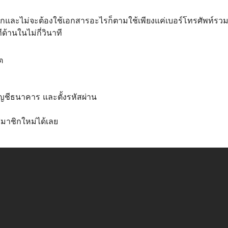
ยากและไม่จะต้องใช้เอกสารอะไรก็ตามใช้เพียงแค่เบอร์โทรศัพท์รว
้านในไม่กี่วินาที
ต
บัญชีธนาคาร และตั้งรหัสผ่าน
สมาชิกใหม่ได้เลย