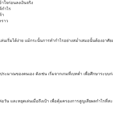
ข้าใจก่อนลงเงินจริง
ได้กำไร
ห้า
กคราว
ผู้เล่นเริ่มได้ง่าย แม้กระนั้นการทำกำไรอย่างสม่ำเสมอนั้นต้องอา
ประมาณของตนเอง ดังเช่น เริ่มจากเกมที่เบทต่ำ เพื่อศึกษาระบบก่อน
วัน และหยุดเล่นเมื่อถึงเป้า เพื่อคุ้มครองการสูญเสียผลกำไรที่